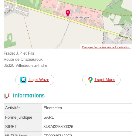
Corriger l’adresse ou la localisation
Fradet J.P et Fils
Route de Châteauroux
36320 Villedieu-sur-Indre
Trajet Waze
Trajet Maps
Informations
Activités
Électricien
Forme juridique
SARL
SIRET
34874325300026