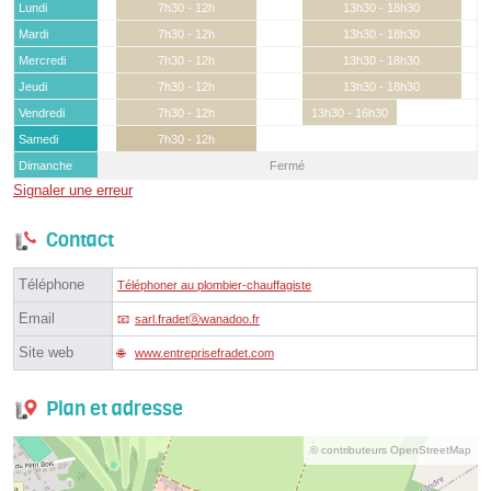
Lundi
7h30 - 12h
13h30 - 18h30
Mardi
7h30 - 12h
13h30 - 18h30
Mercredi
7h30 - 12h
13h30 - 18h30
Jeudi
7h30 - 12h
13h30 - 18h30
Vendredi
7h30 - 12h
13h30 - 16h30
Samedi
7h30 - 12h
Dimanche
Fermé
Signaler une erreur
Contact
Téléphone
Téléphoner au plombier-chauffagiste
Email
sarl.fradetⓐwanadoo.fr
Site web
www.entreprisefradet.com
Plan et adresse
© contributeurs OpenStreetMap