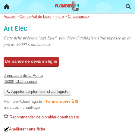
Accueil
>
Centre-Val de Loire
>
Indre
>
Châteauroux
Art Elec
Cette fiche présente "Art Elec", plombier-chauffagiste situé
impasse de la
potrie
, 36000 Châteauroux.
Demande de devis en ligne
3 impasse de la Potrie
36000 Châteauroux
📞 Appeler ce plombier-chauffagiste
Plombier-Chauffagiste
-
Fermé, ouvre à 9h
Services :
chauffage
Recommander ce plombier-chauffagiste
Améliorer cette fiche