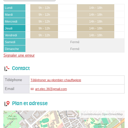
Lundi
9h - 12h
14h - 18h
Mardi
9h - 12h
14h - 18h
Mercredi
9h - 12h
14h - 18h
Jeudi
9h - 12h
14h - 18h
Vendredi
9h - 12h
14h - 18h
Samedi
Fermé
Dimanche
Fermé
Signaler une erreur
Contact
Téléphone
Téléphoner au plombier-chauffagiste
Email
art.elec.36ⓐgmail.com
Plan et adresse
© contributeurs OpenStreetMap