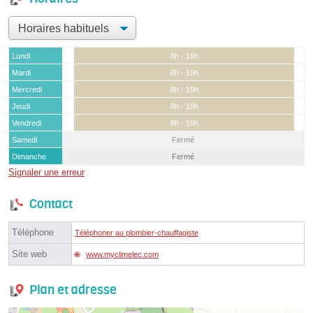
Lundi
8h - 19h
Mardi
8h - 19h
Mercredi
8h - 19h
Jeudi
8h - 19h
Vendredi
8h - 19h
Samedi
Fermé
Dimanche
Fermé
Signaler une erreur
Contact
Téléphone
Téléphoner au plombier-chauffagiste
Site web
www.myclimelec.com
Plan et adresse