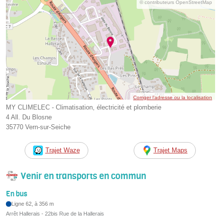
© contributeurs OpenStreetMap
Corriger l’adresse ou la localisation
MY CLIMELEC - Climatisation, électricité et plomberie
4 All. Du Blosne
35770 Vern-sur-Seiche
Trajet Waze
Trajet Maps
Venir en transports en commun
En bus
Ligne 62, à 356 m
Arrêt Hallerais - 22bis Rue de la Hallerais