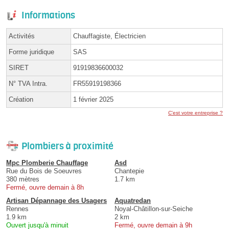
Informations
Activités
Chauffagiste, Électricien
Forme juridique
SAS
SIRET
91919836600032
N° TVA Intra.
FR55919198366
Création
1 février 2025
C'est votre entreprise ?
Plombiers à proximité
Mpc Plomberie Chauffage
Asd
Rue du Bois de Soeuvres
Chantepie
380 mètres
1.7 km
Fermé, ouvre demain à 8h
Artisan Dépannage des Usagers
Aquatredan
Rennes
Noyal-Châtillon-sur-Seiche
1.9 km
2 km
Ouvert jusqu'à minuit
Fermé, ouvre demain à 9h