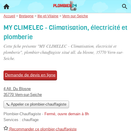
Accueil
>
Bretagne
>
Ille-et-Vilaine
>
Vern-sur-Seiche
MY CLIMELEC - Climatisation, électricité et
plomberie
Cette fiche présente "MY CLIMELEC - Climatisation, électricité et
plomberie", plombier-chauffagiste situé
all. du blosne
, 35770 Vern-sur-
Seiche.
Demande de devis en ligne
4 All. Du Blosne
35770 Vern-sur-Seiche
📞 Appeler ce plombier-chauffagiste
Plombier-Chauffagiste
-
Fermé, ouvre demain à 8h
Services :
chauffage
Recommander ce plombier-chauffagiste