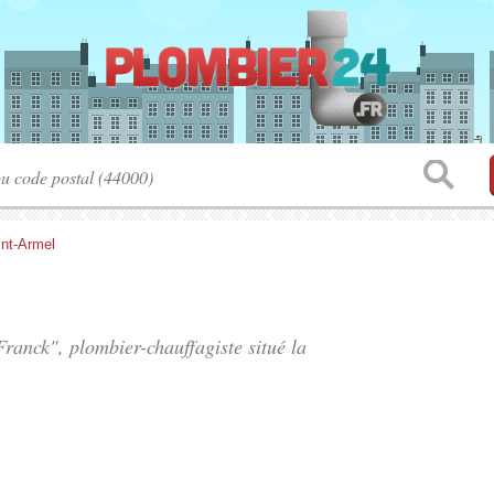
int-Armel
ranck", plombier-chauffagiste situé
la