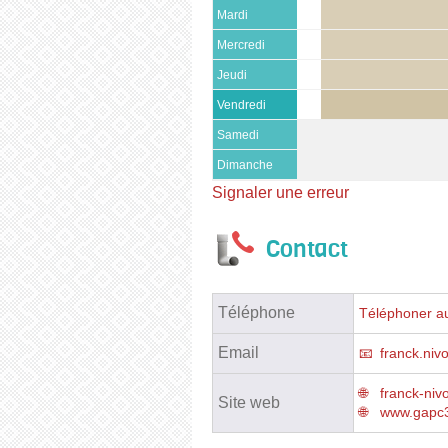
Mardi
Mercredi
Jeudi
Vendredi
Samedi
Dimanche
Signaler une erreur
Contact
Téléphone
Téléphoner au
Email
franck.nivo
franck-niv
Site web
www.gapc35