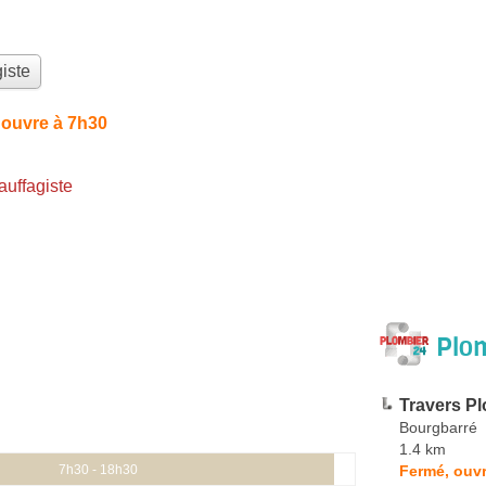
iste
 ouvre à 7h30
uffagiste
Plom
Travers P
Bourgbarré
1.4 km
Fermé, ouvr
7h30 - 18h30