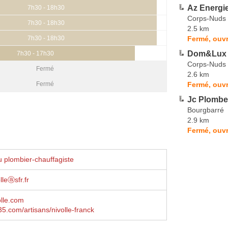
Az Energi
7h30 - 18h30
Corps-Nuds
7h30 - 18h30
2.5 km
Fermé, ouvr
7h30 - 18h30
Dom&Lux
7h30 - 17h30
Corps-Nuds
Fermé
2.6 km
Fermé, ouvr
Fermé
Jc Plombe
Bourgbarré
2.9 km
Fermé, ouvr
 plombier-chauffagiste
lleⓐsfr.fr
olle.com
.com/artisans/nivolle-franck