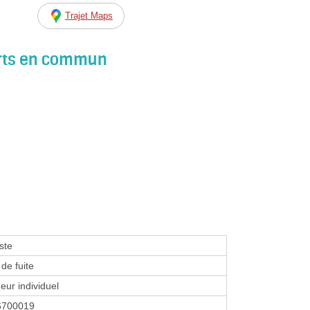
Trajet Maps
orts en commun
ste
de fuite
eur individuel
6700019