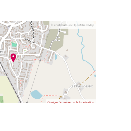
© contributeurs OpenStreetMap
Corriger l’adresse ou la localisation