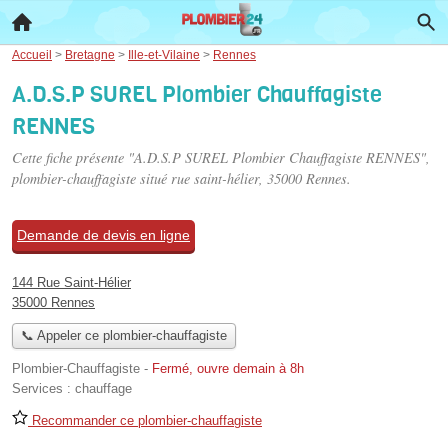
Accueil
>
Bretagne
>
Ille-et-Vilaine
>
Rennes
A.D.S.P SUREL Plombier Chauffagiste
RENNES
Cette fiche présente "A.D.S.P SUREL Plombier Chauffagiste RENNES",
plombier-chauffagiste situé
rue saint-hélier
, 35000 Rennes.
Demande de devis en ligne
144 Rue Saint-Hélier
35000 Rennes
📞 Appeler ce plombier-chauffagiste
Plombier-Chauffagiste
-
Fermé, ouvre demain à 8h
Services :
chauffage
Recommander ce plombier-chauffagiste