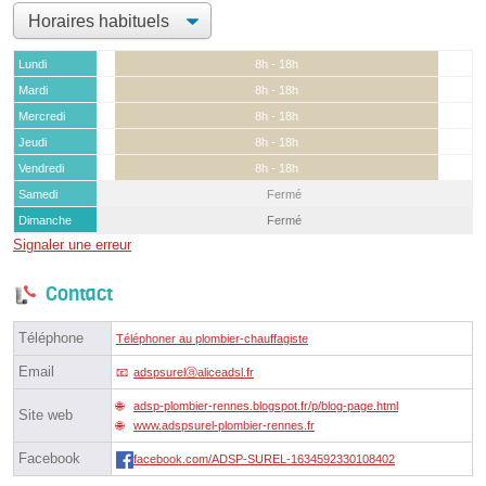
Lundi
8h - 18h
Mardi
8h - 18h
Mercredi
8h - 18h
Jeudi
8h - 18h
Vendredi
8h - 18h
Samedi
Fermé
Dimanche
Fermé
Signaler une erreur
Contact
Téléphone
Téléphoner au plombier-chauffagiste
Email
adspsurelⓐaliceadsl.fr
adsp-plombier-rennes.blogspot.fr/p/blog-page.html
Site web
www.adspsurel-plombier-rennes.fr
Facebook
facebook.com/ADSP-SUREL-1634592330108402