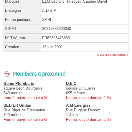
Marques
ELM Leblanc, Frisquet, Saunier Duval
Enseigne
A.D.S.P
Forme juridique
SARL
SIRET
39347683300040
N° TVA Intra.
FR69393476833
Création
13 juin 2001
C'est votre entreprise ?
Plombiers à proximité
Genie Plomberie
D.E.C
square Léon Bourgeois
square Dr Guérin
540 mètres
695 mètres
Fermé, ouvre demain à 8h
Fermé, ouvre demain à 8h
BEDIER Gildas
A.M Energies
Rue Bigot de Préameneu
Rue Eugène Deprez
820 mètres
1.4 km
Fermé, ouvre demain à 8h
Fermé, ouvre demain à 8h