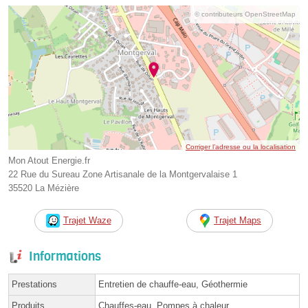
© contributeurs OpenStreetMap
Corriger l’adresse ou la localisation
Mon Atout Energie.fr
22 Rue du Sureau Zone Artisanale de la Montgervalaise 1
35520 La Mézière
Trajet Waze
Trajet Maps
Informations
Prestations
Entretien de chauffe-eau, Géothermie
Produits
Chauffes-eau, Pompes à chaleur