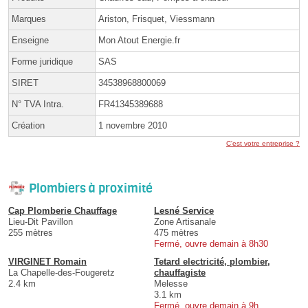
Marques
Ariston, Frisquet, Viessmann
Enseigne
Mon Atout Energie.fr
Forme juridique
SAS
SIRET
34538968800069
N° TVA Intra.
FR41345389688
Création
1 novembre 2010
C'est votre entreprise ?
Plombiers à proximité
Cap Plomberie Chauffage
Lesné Service
Lieu-Dit Pavillon
Zone Artisanale
255 mètres
475 mètres
Fermé, ouvre demain à 8h30
VIRGINET Romain
Tetard electricité, plombier,
La Chapelle-des-Fougeretz
chauffagiste
2.4 km
Melesse
3.1 km
Fermé, ouvre demain à 9h