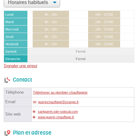
Lundi
8h - 12h
14h - 17h30
Mardi
8h - 12h
14h - 17h30
Mercredi
8h - 12h
14h - 17h30
Jeudi
8h - 12h
14h - 17h30
Vendredi
8h - 12h
14h - 17h30
Samedi
Fermé
Dimanche
Fermé
Signaler une erreur
Contact
Téléphone
Téléphoner au plombier-chauffagiste
Email
guerinchauffageⓐorange.fr
sarlguerin.site-solocal.com
Site web
www.guerin-chauffage.fr
Plan et adresse