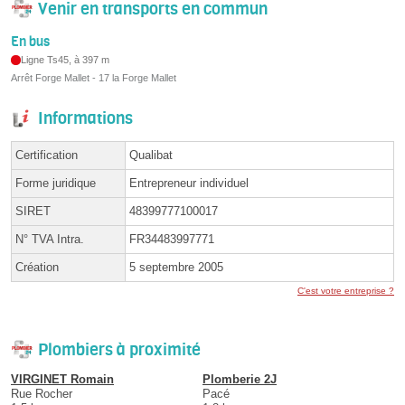
Venir en transports en commun
En bus
Ligne Ts45, à 397 m
Arrêt Forge Mallet - 17 la Forge Mallet
Informations
Certification
Qualibat
Forme juridique
Entrepreneur individuel
SIRET
48399777100017
N° TVA Intra.
FR34483997771
Création
5 septembre 2005
C'est votre entreprise ?
Plombiers à proximité
VIRGINET Romain
Plomberie 2J
Rue Rocher
Pacé