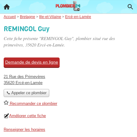
Accueil
>
Bretagne
>
Ille-et-Vilaine
>
Ercé-en-Lamée
REMINGOL Guy
Cette fiche présente "REMINGOL Guy", plombier situé
rue des
primevères
, 35620 Ercé-en-Lamée.
Demande de devis en ligne
21 Rue des Primevères
35620 Ercé-en-Lamée
📞 Appeler ce plombier
Recommander ce plombier
Améliorer cette fiche
Renseigner les horaires