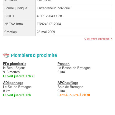
Activités
Électricien
Forme juridique
Entrepreneur individuel
SIRET
45171790400028
N° TVA Intra.
FR92451717904
Création
28 mai 2009
C'est votre entreprise ?
Plombiers à proximité
Fl'o plomberie
Posson
le Beau Séjour
La Bosse-de-Bretagne
915 mètres
5 km
Ouvert jusqu'à 17h30
ADépannage
APChauffage
Le Sel-de-Bretagne
Bain-de-Bretagne
8 km
9 km
Ouvert jusqu'à 12h
Fermé, ouvre à 8h30