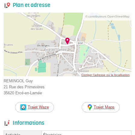
Plan et adresse
© contributeurs OpenStreetMap
Corriger l’adresse ou la localisation
REMINGOL Guy
21 Rue des Primevères
35620 Ercé-en-Lamée
Trajet Waze
Trajet Maps
Informations