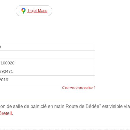
Trajet Maps
n
7100026
390471
 2016
C'est votre entreprise ?
ion de salle de bain clé en main Route de Bédée" est visible via 
reteil
.