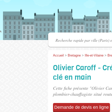
Accueil
>
Bretagne
>
Ille-et-Vilaine
>
Bre
Olivier Caroff - C
clé en main
Cette fiche présente "Olivier Ca
plombier-chauffagiste situé
rout
Demande de devis en ligne