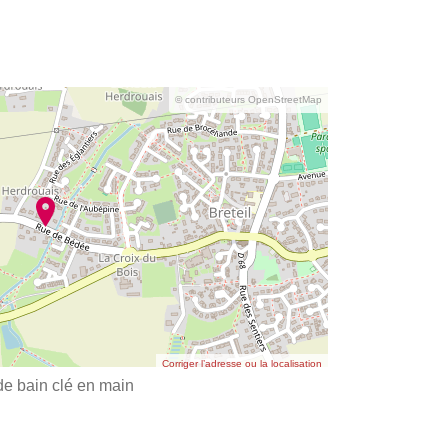
© contributeurs OpenStreetMap
Corriger l’adresse ou la localisation
 de bain clé en main