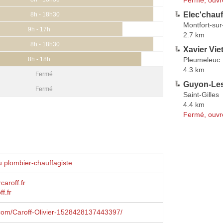
Elec'chauf
8h - 18h30
Montfort-su
9h - 17h
2.7 km
8h - 18h30
Xavier Vie
Pleumeleuc
8h - 18h
4.3 km
Fermé
Guyon-Les
Fermé
Saint-Gilles
4.4 km
Fermé, ouvr
 plombier-chauffagiste
caroff.fr
ff.fr
com/Caroff-Olivier-1528428137443397/