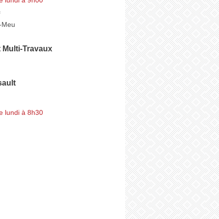
r-Meu
t Multi-Travaux
ault
e lundi à 8h30