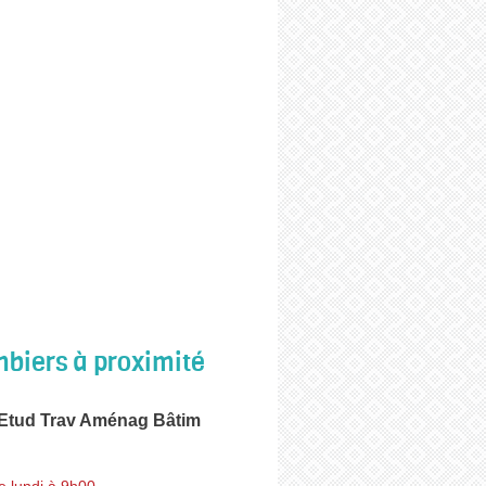
biers à proximité
 Etud Trav Aménag Bâtim
e lundi à 9h00