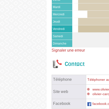
Mardi
Mercredi
Jeudi
Vendredi
Samedi
Dimanche
Signaler une erreur
Contact
Téléphone
Téléphoner au
www.olivier
Site web
olivier-caro
Facebook
facebook.