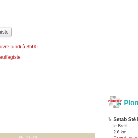
iste
uvre lundi à 8h00
uffagiste
Plom
Setab Sté
le Breil
2.6 km
Fermé, ouvr
8h - 18h30