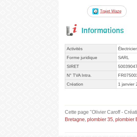
Trajet Waze
Informations
Activités
Électricie
Forme juridique
SARL
SIRET
5003904
N° TVA Intra.
FR07500
Création
1 janvier
Cette page "Olivier Caroff - Créat
Bretagne
,
plombier 35
,
plombier B