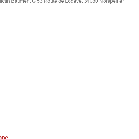
ictin Bâtiment G 53 Route de Lodeve, 34080 Montpellier
ppe