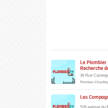
Le Plombier 
Recherche de
36 Rue Caizergu
Plombier-Chauffag
Les Compagn
526 avenue du M