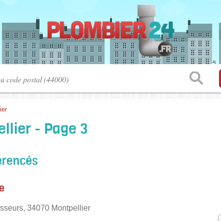
ier
llier - Page 3
érencés
e
seurs, 34070 Montpellier