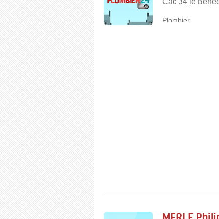
Cac 34 le Bened
Plombier
MERLE Phili