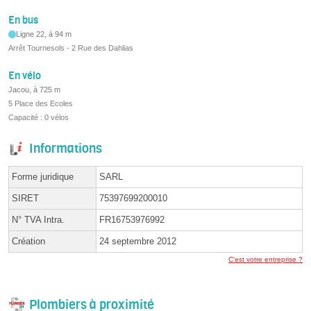
En bus
Ligne 22, à 94 m
Arrêt Tournesols - 2 Rue des Dahlias
En vélo
Jacou, à 725 m
5 Place des Ecoles
Capacité : 0 vélos
Informations
Forme juridique
SARL
SIRET
75397699200010
N° TVA Intra.
FR16753976992
Création
24 septembre 2012
C'est votre entreprise ?
Plombiers à proximité