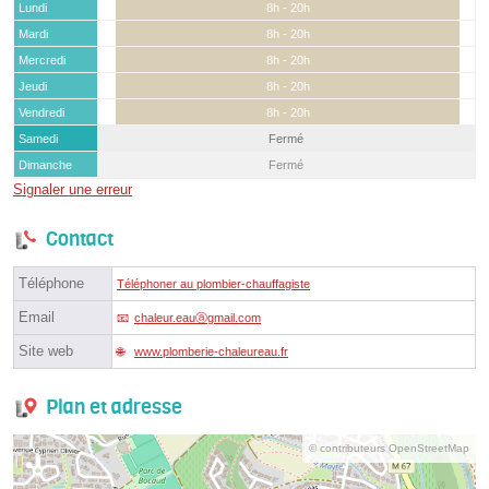
Lundi
8h - 20h
Mardi
8h - 20h
Mercredi
8h - 20h
Jeudi
8h - 20h
Vendredi
8h - 20h
Samedi
Fermé
Dimanche
Fermé
Signaler une erreur
Contact
Téléphone
Téléphoner au plombier-chauffagiste
Email
chaleur.eauⓐgmail.com
Site web
www.plomberie-chaleureau.fr
Plan et adresse
© contributeurs OpenStreetMap