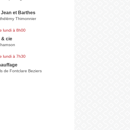
 Jean et Barthes
thélémy Thimonnier
e lundi à 8h00
 & cie
Chamson
e lundi à 7h30
hauffage
s de Fontclare Beziers