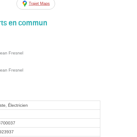
Trajet Maps
orts en commun
Jean Fresnel
Jean Fresnel
te, Électricien
3700037
923937