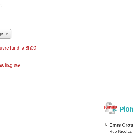
t
iste
uvre lundi à 8h00
uffagiste
Plom
Emts Crott
Rue Nicolas