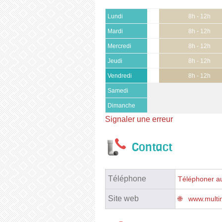
Lundi
8h - 12h
Mardi
8h - 12h
Mercredi
8h - 12h
Jeudi
8h - 12h
Vendredi
8h - 12h
Samedi
Dimanche
Signaler une erreur
Contact
Téléphone
Téléphoner au
Site web
www.multin