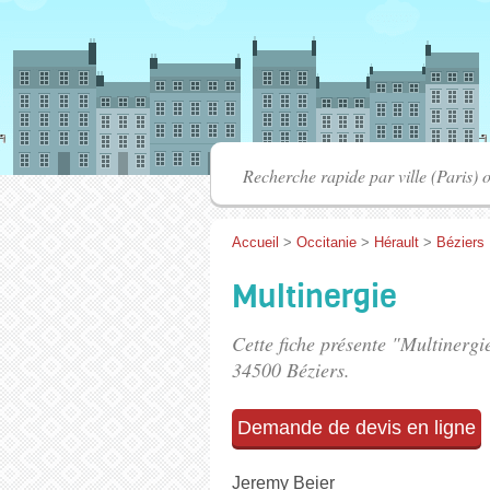
Accueil
>
Occitanie
>
Hérault
>
Béziers
Multinergie
Cette fiche présente "Multinergi
34500 Béziers.
Demande de devis en ligne
Jeremy Beier