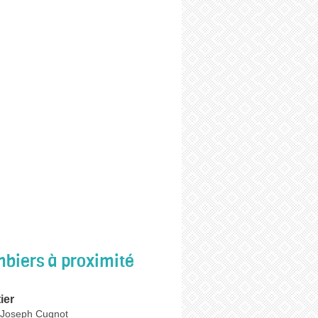
biers à proximité
ier
 Joseph Cugnot