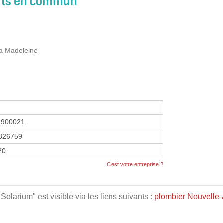
orts en commun
la Madeleine
5900021
826759
20
C'est votre entreprise ?
olarium" est visible via les liens suivants :
plombier Nouvelle-