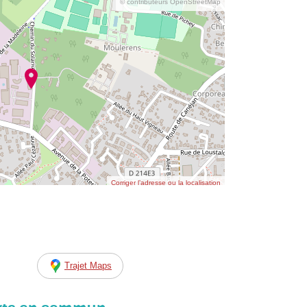
© contributeurs OpenStreetMap
Corriger l’adresse ou la localisation
Trajet Maps