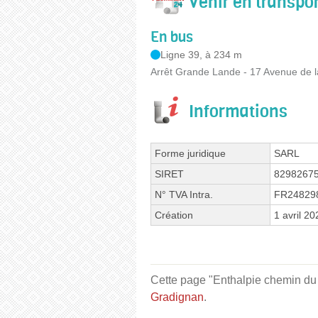
Venir en transp
En bus
Ligne 39, à 234 m
Arrêt Grande Lande - 17 Avenue de 
Informations
Forme juridique
SARL
SIRET
8298267
N° TVA Intra.
FR24829
Création
1 avril 20
Cette page "Enthalpie chemin du S
Gradignan
.