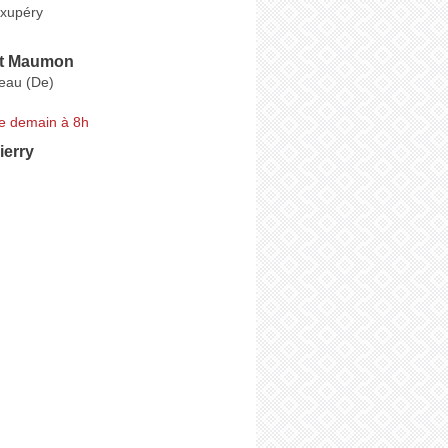
Exupéry
t Maumon
eau (De)
e demain à 8h
erry