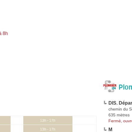
à 8h
Plom
DIS. Dépan
chemin du S
635 mètres
Fermé, ouvr
13h - 17h
M
13h - 17h