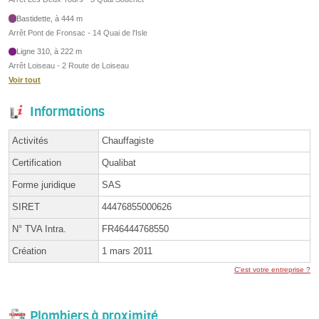
Bastidette, à 444 m
Arrêt Pont de Fronsac - 14 Quai de l'Isle
Ligne 310, à 222 m
Arrêt Loiseau - 2 Route de Loiseau
Voir tout
Informations
Activités
Chauffagiste
Certification
Qualibat
Forme juridique
SAS
SIRET
44476855000626
N° TVA Intra.
FR46444768550
Création
1 mars 2011
C'est votre entreprise ?
Plombiers à proximité