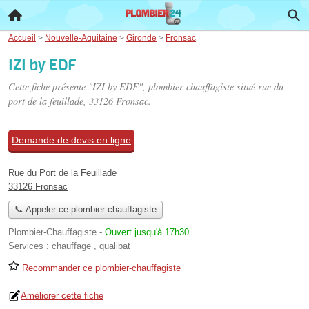
Accueil
>
Nouvelle-Aquitaine
>
Gironde
>
Fronsac
IZI by EDF
Cette fiche présente "IZI by EDF", plombier-chauffagiste situé
rue du
port de la feuillade
, 33126 Fronsac.
Demande de devis en ligne
Rue du Port de la Feuillade
33126 Fronsac
📞 Appeler ce plombier-chauffagiste
Plombier-Chauffagiste
-
Ouvert jusqu'à 17h30
Services :
chauffage
,
qualibat
Recommander ce plombier-chauffagiste
Améliorer cette fiche