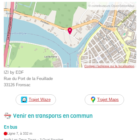
© contributeurs OpenStreetMap
Corriger l’adresse ou la localisation
IZI by EDF
Rue du Port de la Feuillade
33126 Fronsac
Trajet Waze
Trajet Maps
Venir en transports en commun
En bus
Ligne 7, à 332 m
Arrêt Les Deux Tours - 3 Quai Souchet