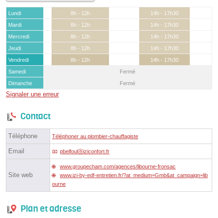
Lundi
8h - 12h
14h - 17h30
Mardi
8h - 12h
14h - 17h30
Mercredi
8h - 12h
14h - 17h30
Jeudi
8h - 12h
14h - 17h30
Vendredi
8h - 12h
14h - 17h30
Samedi
Fermé
Dimanche
Fermé
Signaler une erreur
Contact
Téléphone
Téléphoner au plombier-chauffagiste
Email
pbelfoulⓐiziconfort.fr
www.groupecham.com/agences/libourne-fronsac
Site web
www.izi-by-edf-entretien.fr/?at_medium=Gmb&at_campaign=lib
ourne
Plan et adresse