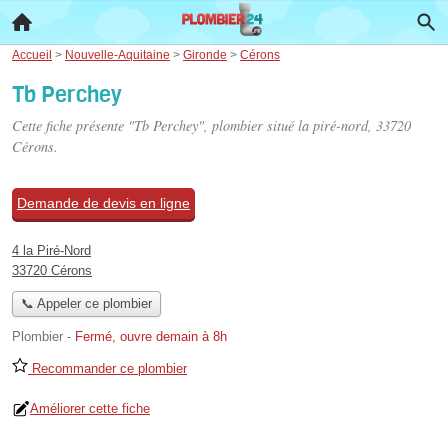
Accueil
>
Nouvelle-Aquitaine
>
Gironde
>
Cérons
Tb Perchey
Cette fiche présente "Tb Perchey", plombier situé
la piré-nord
, 33720
Cérons.
Demande de devis en ligne
4 la Piré-Nord
33720 Cérons
📞 Appeler ce plombier
Plombier
-
Fermé, ouvre demain à 8h
Recommander ce plombier
Améliorer cette fiche