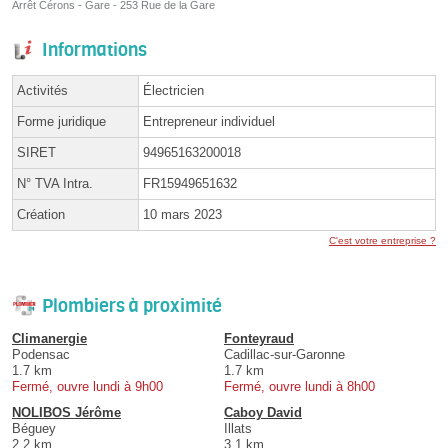
Arrêt Cérons - Gare - 253 Rue de la Gare
Informations
Activités
Électricien
Forme juridique
Entrepreneur individuel
SIRET
94965163200018
N° TVA Intra.
FR15949651632
Création
10 mars 2023
C'est votre entreprise ?
Plombiers à proximité
Climanergie
Fonteyraud
Podensac
Cadillac-sur-Garonne
1.7 km
1.7 km
Fermé, ouvre lundi à 9h00
Fermé, ouvre lundi à 8h00
NOLIBOS Jérôme
Caboy David
Béguey
Illats
2.2 km
3.1 km