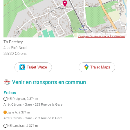
Corriger l’adresse ou la localisation
Tb Perchey
4 la Piré-Nord
33720 Cérons
Trajet Waze
Trajet Maps
Venir en transports en commun
En bus
NE Preignac, à 374 m
Arrêt Cérons - Gare - 253 Rue de la Gare
Ligne A, à 374 m
Arrêt Cérons - Gare - 253 Rue de la Gare
NE Landiras, à 374 m