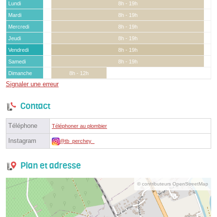
Lundi
8h - 19h
Mardi
8h - 19h
Mercredi
8h - 19h
Jeudi
8h - 19h
Vendredi
8h - 19h
Samedi
8h - 19h
Dimanche
8h - 12h
Signaler une erreur
Contact
Téléphone
Téléphoner au plombier
Instagram
@tb_perchey_
Plan et adresse
© contributeurs OpenStreetMap