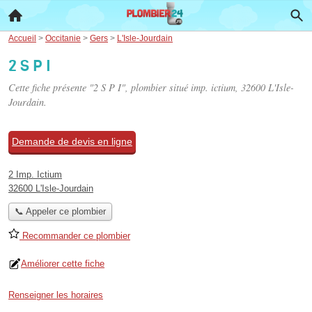
Accueil
>
Occitanie
>
Gers
>
L'Isle-Jourdain
2 S P I
Cette fiche présente "2 S P I", plombier situé
imp. ictium
, 32600 L'Isle-
Jourdain.
Demande de devis en ligne
2 Imp. Ictium
32600 L'Isle-Jourdain
📞 Appeler ce plombier
Recommander ce plombier
Améliorer cette fiche
Renseigner les horaires