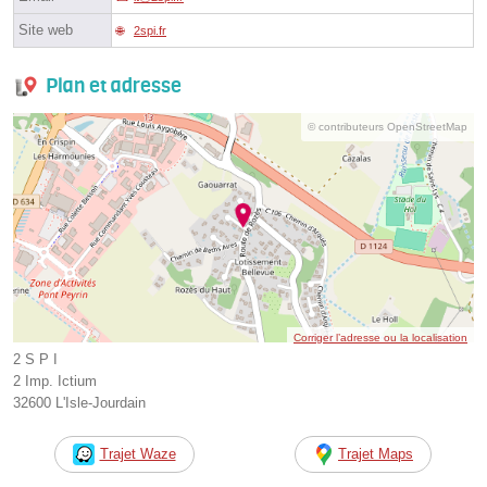
Site web
2spi.fr
Plan et adresse
© contributeurs OpenStreetMap
Corriger l’adresse ou la localisation
2 S P I
2 Imp. Ictium
32600 L'Isle-Jourdain
Trajet Waze
Trajet Maps