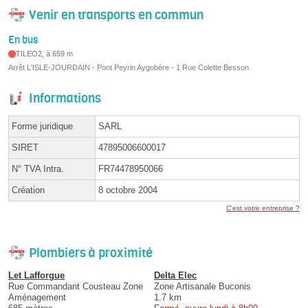
Venir en transports en commun
En bus
TILEO2, à 659 m
Arrêt L'ISLE-JOURDAIN - Pont Peyrin Aygobère - 1 Rue Colette Besson
Informations
Forme juridique
SARL
SIRET
47895006600017
N° TVA Intra.
FR74478950066
Création
8 octobre 2004
C'est votre entreprise ?
Plombiers à proximité
Let Lafforgue
Delta Elec
Rue Commandant Cousteau Zone
Zone Artisanale Buconis
Aménagement
1.7 km