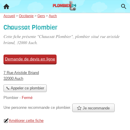
Accueil
>
Occitanie
>
Gers
>
Auch
Chaussat Plombier
Cette fiche présente "Chaussat Plombier", plombier situé
rue aristide
briand
, 32000 Auch.
Demande de devis en ligne
7 Rue Aristide Briand
32000 Auch
📞 Appeler ce plombier
Plombier
-
Fermé
Une personne
recommande
ce plombier.
Je recommande
Améliorer cette fiche