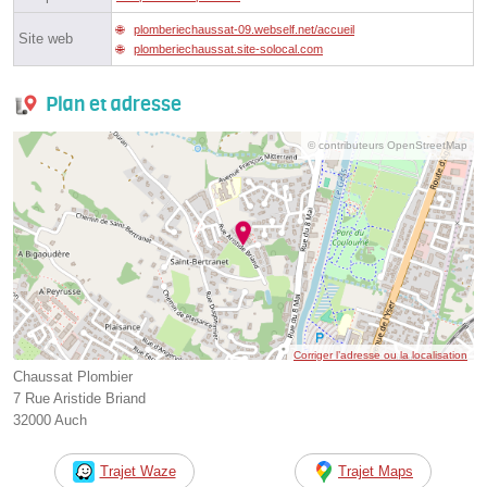
plomberiechaussat-09.webself.net/accueil
Site web
plomberiechaussat.site-solocal.com
Plan et adresse
© contributeurs OpenStreetMap
Corriger l’adresse ou la localisation
Chaussat Plombier
7 Rue Aristide Briand
32000 Auch
Trajet Waze
Trajet Maps