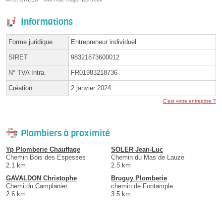
Informations
Forme juridique
Entrepreneur individuel
SIRET
98321873600012
N° TVA Intra.
FR01983218736
Création
2 janvier 2024
C'est votre entreprise ?
Plombiers à proximité
Yp Plomberie Chauffage
SOLER Jean-Luc
Chemin Bois des Espesses
Chemin du Mas de Lauze
2.1 km
2.5 km
GAVALDON Christophe
Bruguy Plomberie
Chemi du Camplanier
chemin de Fontample
2.6 km
3.5 km