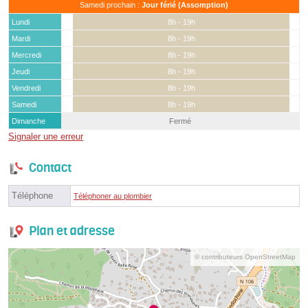
Samedi prochain :
Jour férié (Assomption)
Lundi
8h - 19h
Mardi
8h - 19h
Mercredi
8h - 19h
Jeudi
8h - 19h
Vendredi
8h - 19h
Samedi
8h - 19h
Dimanche
Fermé
Signaler une erreur
Contact
Téléphone
Téléphoner au plombier
Plan et adresse
© contributeurs OpenStreetMap