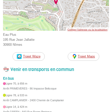
Corriger l’adresse ou la localisation
Eau Plus
195 Rue Jean Jallatte
30900 Nîmes
Trajet Waze
Trajet Maps
Venir en transports en commun
En bus
Ligne 70, à 656 m
Arrêt PRIMEVERES - 86 Impasse Belicoque
Ligne 78, à 533 m
Arrêt CAMPLANIER - 2400 Chemin de Camplanier
Ligne 14, à 424 m
Arrêt GREEN - 840 Rue Roger Bertreux