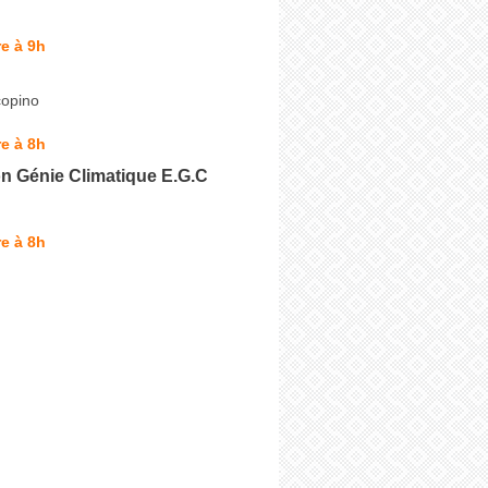
e à 9h
copino
e à 8h
on Génie Climatique E.G.C
e à 8h