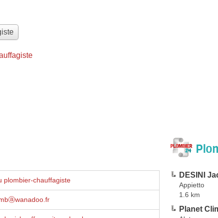
iste
uffagiste
Plom
DESINI Ja
 plombier-chauffagiste
Appietto
1.6 km
ombⓐwanadoo.fr
Planet Cli