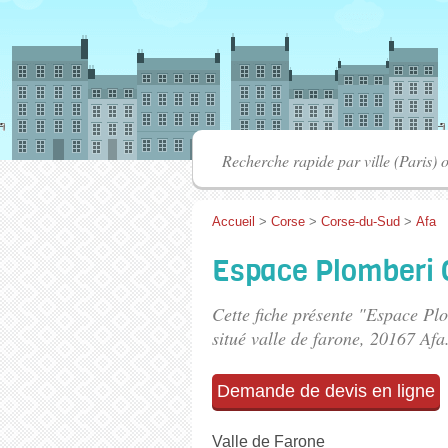
Accueil
>
Corse
>
Corse-du-Sud
>
Afa
Espace Plomberi 
Cette fiche présente "Espace Pl
situé
valle de farone
, 20167 Afa
Demande de devis en ligne
Valle de Farone