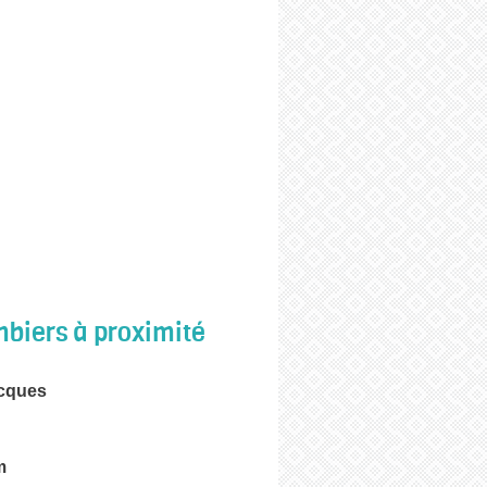
biers à proximité
cques
m