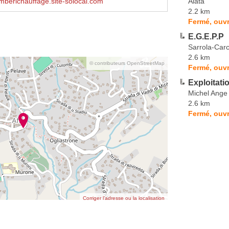
Alata
berichauffage.site-solocal.com
2.2 km
Fermé, ouvr
E.G.E.P.P
Sarrola-Car
2.6 km
© contributeurs OpenStreetMap
Fermé, ouvr
Exploitati
Michel Ange
2.6 km
Fermé, ouvr
Corriger l’adresse ou la localisation