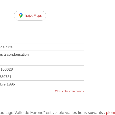
Trajet Maps
de fuite
es à condensation
8100028
839781
bre 1995
C'est votre entreprise ?
fage Valle de Farone" est visible via les liens suivants :
plom