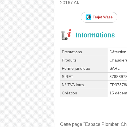
20167 Afa
Trajet Waze
Informations
Prestations
Détection 
Produits
Chaudièr
Forme juridique
SARL
SIRET
3788397
N° TVA Intra.
FR37378
Création
15 décem
Cette page "Espace Plomberi Chauf