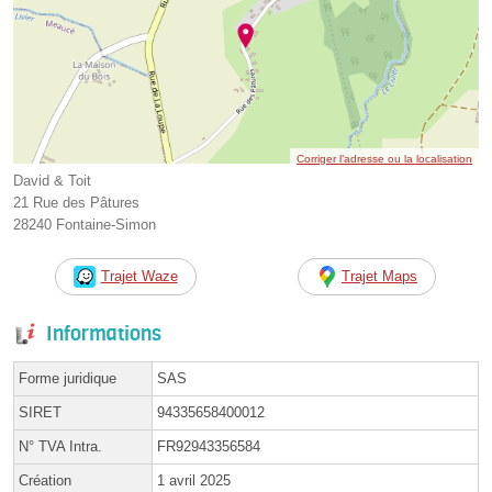
Corriger l’adresse ou la localisation
David & Toit
21 Rue des Pâtures
28240 Fontaine-Simon
Trajet Waze
Trajet Maps
Informations
Forme juridique
SAS
SIRET
94335658400012
N° TVA Intra.
FR92943356584
Création
1 avril 2025