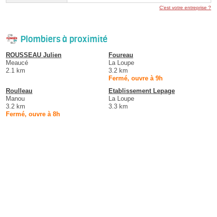
C'est votre entreprise ?
Plombiers à proximité
ROUSSEAU Julien
Foureau
Meaucé
La Loupe
2.1 km
3.2 km
Fermé, ouvre à 9h
Roulleau
Etablissement Lepage
Manou
La Loupe
3.2 km
3.3 km
Fermé, ouvre à 8h