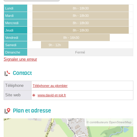
Lundi
8h - 18h30
Mardi
8h - 18h30
Mercredi
8h - 18h30
Jeudi
8h - 18h30
Vendredi
8h - 16h30
Samedi
9h - 12h
Dimanche
Fermé
Signaler une erreur
Contact
Téléphone
Téléphoner au plombier
Site web
www.david-et-toit.fr
Plan et adresse
© contributeurs OpenStreetMap