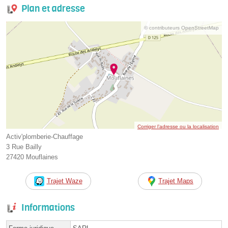
Plan et adresse
© contributeurs OpenStreetMap
Corriger l’adresse ou la localisation
Activ'plomberie-Chauffage
3 Rue Bailly
27420 Mouflaines
Trajet Waze
Trajet Maps
Informations