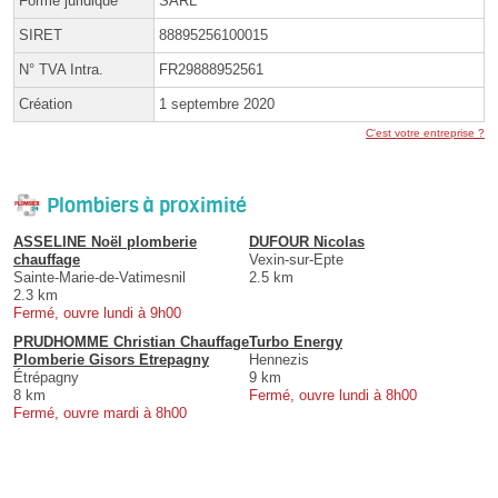
Forme juridique
SARL
SIRET
88895256100015
N° TVA Intra.
FR29888952561
Création
1 septembre 2020
C'est votre entreprise ?
Plombiers à proximité
ASSELINE Noël plomberie
DUFOUR Nicolas
chauffage
Vexin-sur-Epte
Sainte-Marie-de-Vatimesnil
2.5 km
2.3 km
Fermé, ouvre lundi à 9h00
PRUDHOMME Christian Chauffage
Turbo Energy
Plomberie Gisors Etrepagny
Hennezis
Étrépagny
9 km
8 km
Fermé, ouvre lundi à 8h00
Fermé, ouvre mardi à 8h00