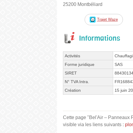
25200 Montbéliard
Trajet Waze
Informations
Activités
Chauffagi
Forme juridique
SAS
SIRET
8843013
N° TVA Intra.
FR16884
Création
15 juin 2
Cette page "Bel'Air – Panneaux 
visible via les liens suivants :
plo