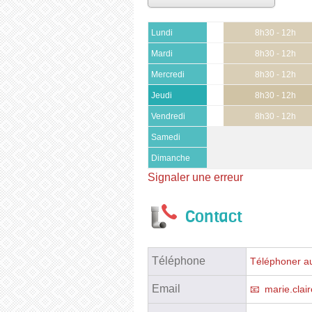
Lundi
8h30 - 12h
Mardi
8h30 - 12h
Mercredi
8h30 - 12h
Jeudi
8h30 - 12h
Vendredi
8h30 - 12h
Samedi
Dimanche
Signaler une erreur
Contact
Téléphone
Téléphoner au
Email
marie.clai