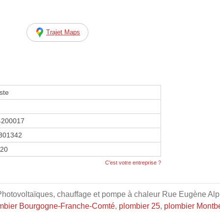
Trajet Maps
ste
4200017
301342
020
C'est votre entreprise ?
Photovoltaïques, chauffage et pompe à chaleur Rue Eugène Al
mbier Bourgogne-Franche-Comté
,
plombier 25
,
plombier Montbé