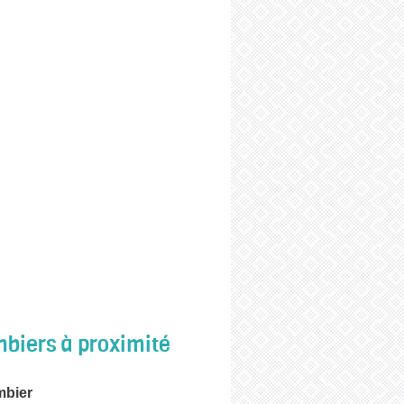
biers à proximité
mbier