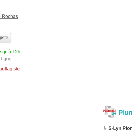
e Rochas
iste
usqu'à 12h
 ligne
uffagiste
Plom
S-Lyn Plo