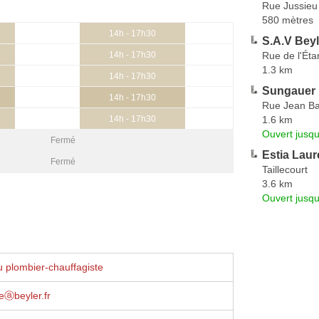
Rue Jussieu
580 mètres
14h - 17h30
S.A.V Bey
Rue de l'Éta
14h - 17h30
1.3 km
14h - 17h30
Sungauer
14h - 17h30
Rue Jean Ba
1.6 km
14h - 17h30
Ouvert jusqu
Fermé
Estia Laur
Fermé
Taillecourt
3.6 km
Ouvert jusqu
 plombier-chauffagiste
reⓐbeyler.fr