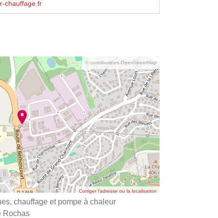
r-chauffage.fr
© contributeurs OpenStreetMap
Corriger l’adresse ou la localisation
ues, chauffage et pompe à chaleur
e Rochas