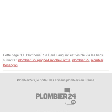
Cette page "HL Plomberie Rue Paul Gauguin" est visible via les liens
suivants :
plombier Bourgogne-Franche-Comté
,
plombier 25
,
plombier
Besançon
.
Plombier24.fr, le portail des artisans plombiers en France.