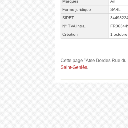
Marques
Air
Forme juridique
SARL
SIRET
3449822
N° TVA Intra.
FR06344
Création
1 octobre
Cette page "Atse Bordes Rue du Pé
Saint-Geniès
.