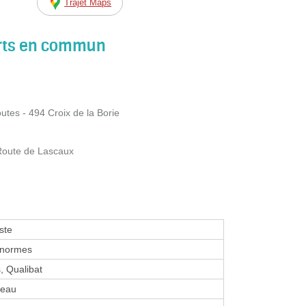
Trajet Maps
orts en commun
tes - 494 Croix de la Borie
Route de Lascaux
ste
 normes
, Qualibat
-eau