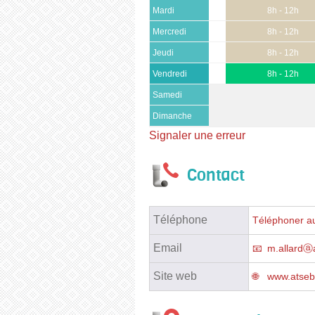
Mardi
8h - 12h
Mercredi
8h - 12h
Jeudi
8h - 12h
Vendredi
8h - 12h
Samedi
Dimanche
Signaler une erreur
Contact
Téléphone
Téléphoner au
Email
m.allardⓐa
Site web
www.atseb