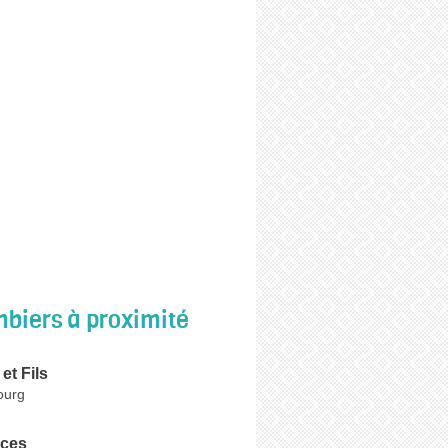
biers à proximité
et Fils
Bourg
ices