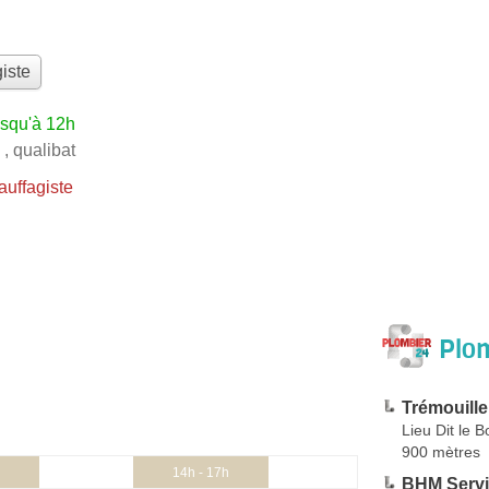
iste
usqu'à 12h
,
qualibat
uffagiste
Plom
Trémouille 
Lieu Dit le 
900 mètres
14h - 17h
BHM Serv