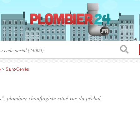
e
>
Saint-Geniès
s", plombier-chauffagiste situé
rue du péchal
,