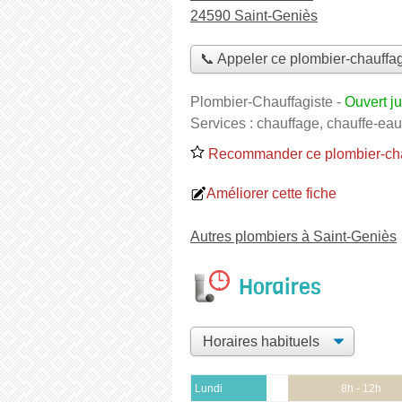
24590 Saint-Geniès
📞 Appeler ce plombier-chauffag
Plombier-Chauffagiste
-
Ouvert j
Services :
chauffage
,
chauffe-eau
Recommander ce plombier-cha
Améliorer cette fiche
Autres plombiers à Saint-Geniès
Horaires
Lundi
8h - 12h