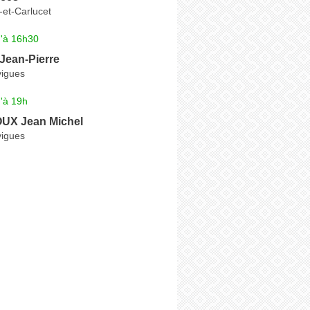
-et-Carlucet
u'à 16h30
ean-Pierre
vigues
'à 19h
X Jean Michel
vigues