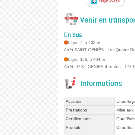
Trajet Waze
Venir en transp
En bus
Ligne 7, à 403 m
Arrêt SAINT-GENIÈS - Les Quatre Rou
Ligne 336, à 404 m
Arrêt LR ST GENIES-4 routes - 175 
Informations
Activités
Chauffagi
Prestations
Mise aux
Certifications
Quali'Bois
Produits
Chauffes