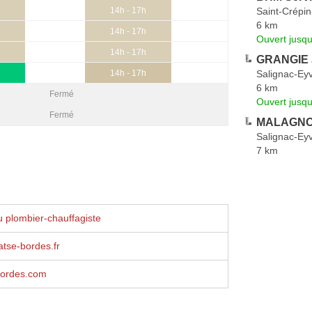
Saint-Crépin
14h - 17h
6 km
14h - 17h
Ouvert jusq
14h - 17h
GRANGIE J
Salignac-Ey
14h - 17h
6 km
Fermé
Ouvert jusqu
Fermé
MALAGNOU
Salignac-Ey
7 km
 plombier-chauffagiste
tse-bordes.fr
ordes.com