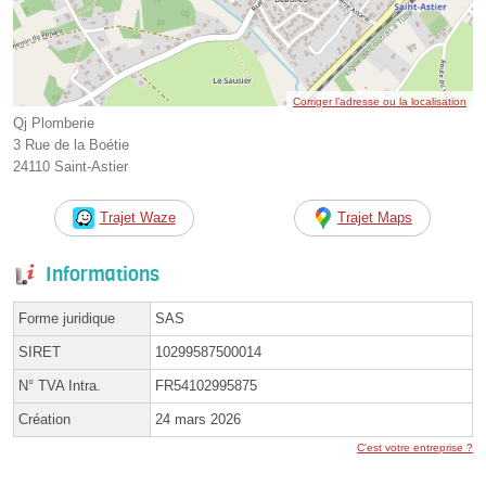
Corriger l’adresse ou la localisation
Qj Plomberie
3 Rue de la Boétie
24110 Saint-Astier
Trajet Waze
Trajet Maps
Informations
Forme juridique
SAS
SIRET
10299587500014
N° TVA Intra.
FR54102995875
Création
24 mars 2026
C'est votre entreprise ?