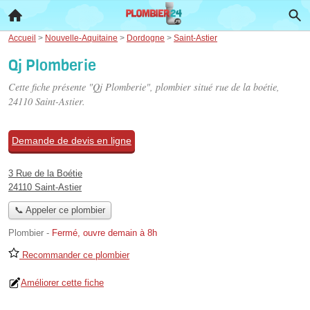
Accueil
>
Nouvelle-Aquitaine
>
Dordogne
>
Saint-Astier
Qj Plomberie
Cette fiche présente "Qj Plomberie", plombier situé
rue de la boétie
,
24110 Saint-Astier.
Demande de devis en ligne
3 Rue de la Boétie
24110 Saint-Astier
📞 Appeler ce plombier
Plombier
-
Fermé, ouvre demain à 8h
Recommander ce plombier
Améliorer cette fiche