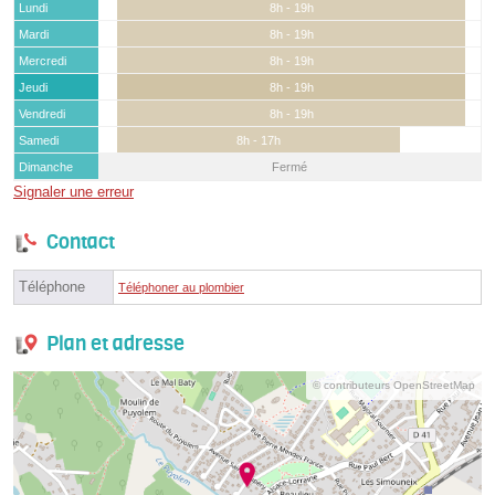
Lundi
8h - 19h
Mardi
8h - 19h
Mercredi
8h - 19h
Jeudi
8h - 19h
Vendredi
8h - 19h
Samedi
8h - 17h
Dimanche
Fermé
Signaler une erreur
Contact
Téléphone
Téléphoner au plombier
Plan et adresse
© contributeurs OpenStreetMap