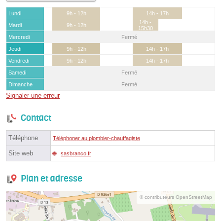
Lundi
9h - 12h
14h - 17h
14h -
Mardi
9h - 12h
15h30
Mercredi
Fermé
Jeudi
9h - 12h
14h - 17h
Vendredi
9h - 12h
14h - 17h
Samedi
Fermé
Dimanche
Fermé
Signaler une erreur
Contact
Téléphone
Téléphoner au plombier-chauffagiste
Site web
sasbranco.fr
Plan et adresse
© contributeurs OpenStreetMap