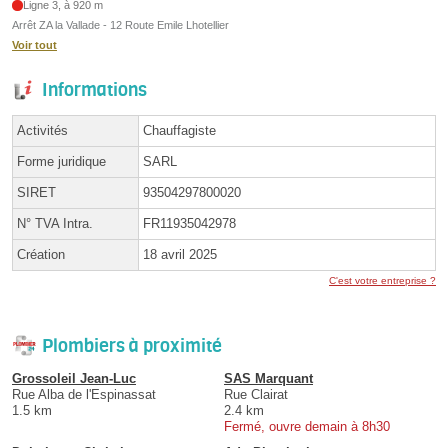
Ligne 3, à 920 m
Arrêt ZA la Vallade - 12 Route Emile Lhotellier
Voir tout
Informations
Activités
Chauffagiste
Forme juridique
SARL
SIRET
93504297800020
N° TVA Intra.
FR11935042978
Création
18 avril 2025
C'est votre entreprise ?
Plombiers à proximité
Grossoleil Jean-Luc
SAS Marquant
Rue Alba de l'Espinassat
Rue Clairat
1.5 km
2.4 km
Fermé, ouvre demain à 8h30