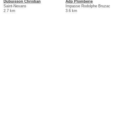
Dubuisson Christian
Adp Plomberie
Saint-Nexans
Impasse Rodolphe Bruzac
2.7 km
3.6 km