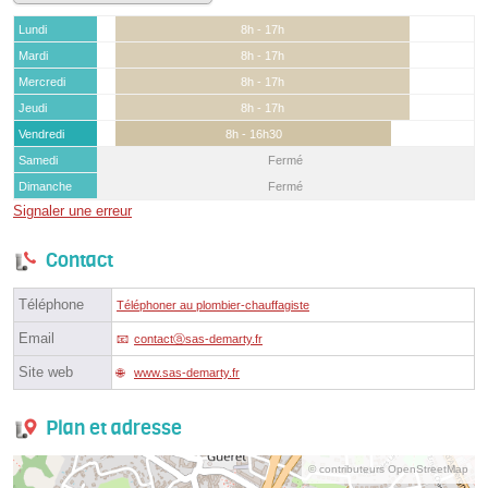
Lundi
8h - 17h
Mardi
8h - 17h
Mercredi
8h - 17h
Jeudi
8h - 17h
Vendredi
8h - 16h30
Samedi
Fermé
Dimanche
Fermé
Signaler une erreur
Contact
Téléphone
Téléphoner au plombier-chauffagiste
Email
contactⓐsas-demarty.fr
Site web
www.sas-demarty.fr
Plan et adresse
© contributeurs OpenStreetMap