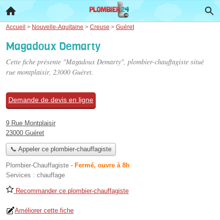
Accueil
>
Nouvelle-Aquitaine
>
Creuse
>
Guéret
Magadoux Demarty
Cette fiche présente "Magadoux Demarty", plombier-chauffagiste situé
rue montplaisir
, 23000 Guéret.
Demande de devis en ligne
9 Rue Montplaisir
23000 Guéret
📞 Appeler ce plombier-chauffagiste
Plombier-Chauffagiste
-
Fermé, ouvre à 8h
Services :
chauffage
Recommander ce plombier-chauffagiste
Améliorer cette fiche