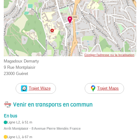
Corriger l’adresse ou la localisation
Magadoux Demarty
9 Rue Montplaisir
23000 Guéret
Trajet Waze
Trajet Maps
Venir en transports en commun
En bus
Ligne L2, à 51 m
Arrêt Montplaisir - 8 Avenue Pierre Mendès France
Ligne L1, à 67 m