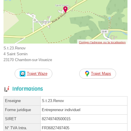
Corriger l’adresse ou la localisation
S.t.23.Renov
4 Saint Sornin
23170 Chambon-sur-Voueize
Trajet Waze
Trajet Maps
Informations
Enseigne
S.t.23.Renov
Forme juridique
Entrepreneur individuel
SIRET
82749740500015
N° TVA Intra.
FR36827497405