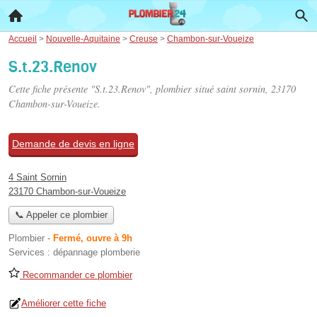
Accueil
>
Nouvelle-Aquitaine
>
Creuse
>
Chambon-sur-Voueize
S.t.23.Renov
Cette fiche présente "S.t.23.Renov", plombier situé
saint sornin
, 23170
Chambon-sur-Voueize.
Demande de devis en ligne
4 Saint Sornin
23170 Chambon-sur-Voueize
📞 Appeler ce plombier
Plombier
-
Fermé, ouvre à 9h
Services :
dépannage plomberie
Recommander ce plombier
Améliorer cette fiche