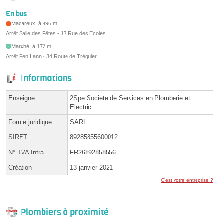
En bus
Macareux, à 496 m
Arrêt Salle des Fêtes - 17 Rue des Ecoles
Marché, à 172 m
Arrêt Pen Lann - 34 Route de Tréguier
Informations
Enseigne
2Spe Societe de Services en Plomberie et
Electric
Forme juridique
SARL
SIRET
89285855600012
N° TVA Intra.
FR26892858556
Création
13 janvier 2021
C'est votre entreprise ?
Plombiers à proximité