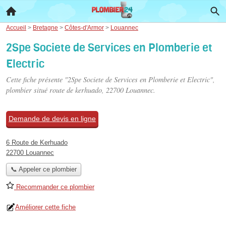
Accueil
>
Bretagne
>
Côtes-d'Armor
>
Louannec
2Spe Societe de Services en Plomberie et
Electric
Cette fiche présente "2Spe Societe de Services en Plomberie et Electric",
plombier situé
route de kerhuado
, 22700 Louannec.
Demande de devis en ligne
6 Route de Kerhuado
22700 Louannec
📞 Appeler ce plombier
Recommander ce plombier
Améliorer cette fiche