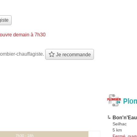
iste
ouvre demain à 7h30
ombier-chauffagiste.
Je recommande
Plom
Bon'n'Eau
Seilhac
5 km
Fermé, ouvr
7h30 - 18h