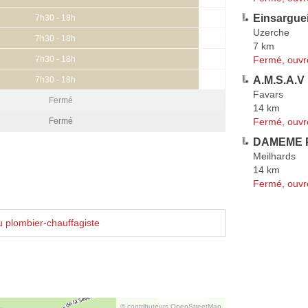
Einsarguei
7h30 - 18h
Uzerche
7h30 - 18h
7 km
Fermé, ouvr
7h30 - 18h
A.M.S.A.V
7h30 - 18h
Favars
Fermé
14 km
Fermé, ouvr
Fermé
DAMEME P
Meilhards
14 km
Fermé, ouvr
 plombier-chauffagiste
© contributeurs OpenStreetMap