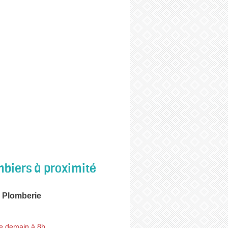
biers à proximité
 Plomberie
e demain à 8h