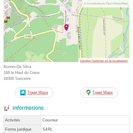
© contributeurs OpenStreetMap
Corriger l’adresse ou la localisation
Bonnin-Da Silva
168 le Haut du Creux
18300 Sancerre
Trajet Waze
Trajet Maps
Informations
Activités
Couvreur
Forme juridique
SARL