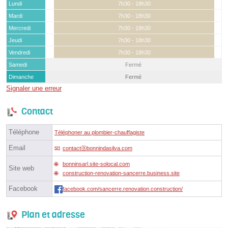
Lundi
7h30 - 18h30
Mardi
7h30 - 18h30
Mercredi
7h30 - 18h30
Jeudi
7h30 - 18h30
Vendredi
7h30 - 18h30
Samedi
Fermé
Dimanche
Fermé
Signaler une erreur
Contact
Téléphone
Téléphoner au plombier-chauffagiste
Email
contactⓐbonnindasilva.com
bonninsarl.site-solocal.com
Site web
construction-renovation-sancerre.business.site
Facebook
facebook.com/sancerre.renovation.construction/
Plan et adresse