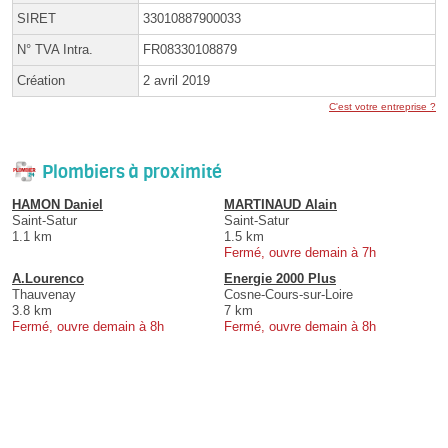
SIRET
33010887900033
N° TVA Intra.
FR08330108879
Création
2 avril 2019
C'est votre entreprise ?
Plombiers à proximité
HAMON Daniel
MARTINAUD Alain
Saint-Satur
Saint-Satur
1.1 km
1.5 km
Fermé, ouvre demain à 7h
A.Lourenco
Energie 2000 Plus
Thauvenay
Cosne-Cours-sur-Loire
3.8 km
7 km
Fermé, ouvre demain à 8h
Fermé, ouvre demain à 8h