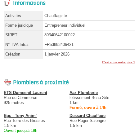
Informations
Activités
Chauffagiste
Forme juridique
Entrepreneur individuel
SIRET
89340642100022
N° TVA Intra.
FR53893406421
Création
1 janvier 2026
C'est votre entreprise ?
Plombiers à proximité
ETS Dumesnil Laurent
Aaz Plomberie
Rue du Commerce
lotissement Beau Site
925 mètres
1 km
Fermé, ouvre à 14h
Bgc - Tony Anim'
Dessard Chauffage
Rue Terre des Brosses
Rue Roger Salengro
1.5 km
1.5 km
Ouvert jusqu'à 19h