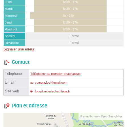
Lundi
8h30 - 17h
Mardi
8h30 - 17h
Mercredi
8h - 17h
Jeudi
8h30 - 17h
Vendredi
8h30 - 17h
Samedi
Fermé
Dimanche
Fermé
Signaler une erreur
Contact
Téléphone
Téléphoner au plombier-chauffagiste
Email
compta.fpcⓐgmail.com
Site web
fpc-plomberiechauffage.fr
Plan et adresse
© contributeurs OpenStreetMap