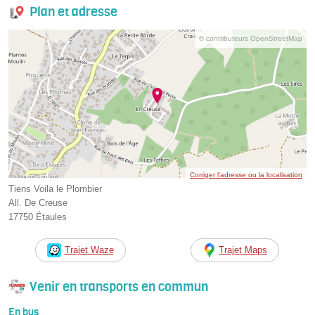
Plan et adresse
© contributeurs OpenStreetMap
Corriger l’adresse ou la localisation
Tiens Voila le Plombier
All. De Creuse
17750 Étaules
Trajet Waze
Trajet Maps
Venir en transports en commun
En bus