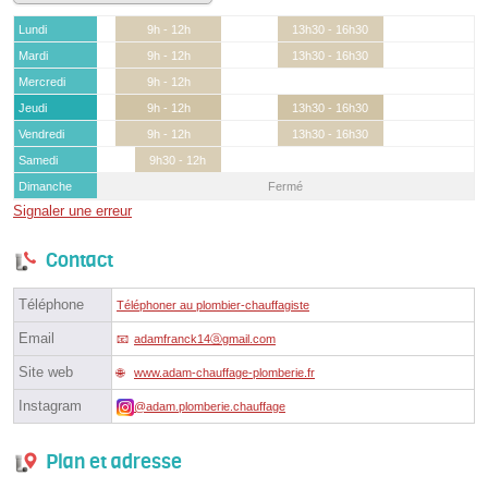
Lundi
9h - 12h
13h30 - 16h30
Mardi
9h - 12h
13h30 - 16h30
Mercredi
9h - 12h
Jeudi
9h - 12h
13h30 - 16h30
Vendredi
9h - 12h
13h30 - 16h30
Samedi
9h30 - 12h
Dimanche
Fermé
Signaler une erreur
Contact
Téléphone
Téléphoner au plombier-chauffagiste
Email
adamfranck14ⓐgmail.com
Site web
www.adam-chauffage-plomberie.fr
Instagram
@adam.plomberie.chauffage
Plan et adresse