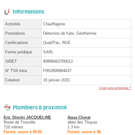
Informations
Activités
Chauffagiste
Prestations
Détection de fuite, Géothermie
Certifications
Quali'Pac, RGE
Forme juridique
SARL
SIRET
80898463700013
N° TVA Intra.
FR52808984637
Création
16 janvier 2015
C'est votre entreprise ?
Plombiers à proximité
Ent. Dimitri JACQUELINE
Aqua Climat
Route de Trouville
allée des Thuyas
710 mètres
1.3 km
Fermé, ouvre à 8h30
Fermé, ouvre à 8h