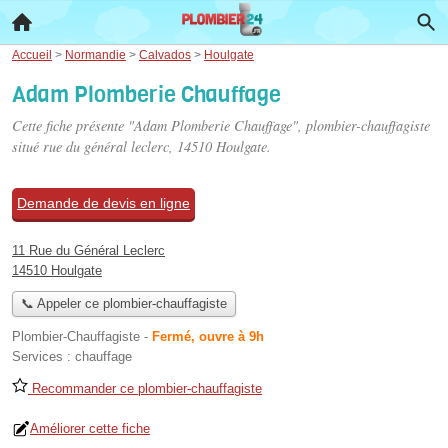
Accueil
>
Normandie
>
Calvados
>
Houlgate
Adam Plomberie Chauffage
Cette fiche présente "Adam Plomberie Chauffage", plombier-chauffagiste
situé
rue du général leclerc
, 14510 Houlgate.
Demande de devis en ligne
11 Rue du Général Leclerc
14510 Houlgate
📞 Appeler ce plombier-chauffagiste
Plombier-Chauffagiste
-
Fermé, ouvre à 9h
Services :
chauffage
Recommander ce plombier-chauffagiste
Améliorer cette fiche