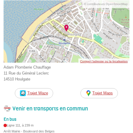
© contributeurs OpenStreetMap
Corriger l’adresse ou la localisation
Adam Plomberie Chauffage
11 Rue du Général Leclerc
14510 Houlgate
Trajet Waze
Trajet Maps
Venir en transports en commun
En bus
Ligne 111, à 239 m
Arrêt Mairie - Boulevard des Belges