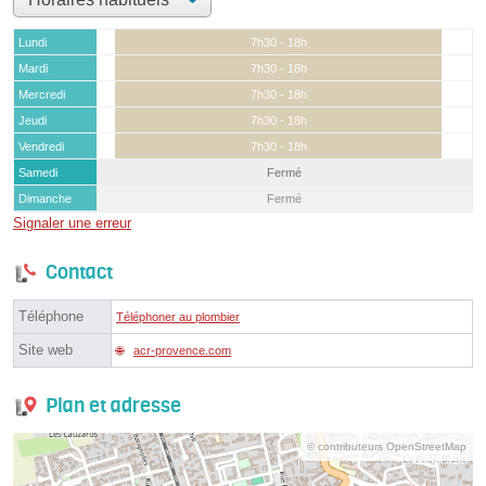
Lundi
7h30 - 18h
Mardi
7h30 - 18h
Mercredi
7h30 - 18h
Jeudi
7h30 - 18h
Vendredi
7h30 - 18h
Samedi
Fermé
Dimanche
Fermé
Signaler une erreur
Contact
Téléphone
Téléphoner au plombier
Site web
acr-provence.com
Plan et adresse
© contributeurs OpenStreetMap