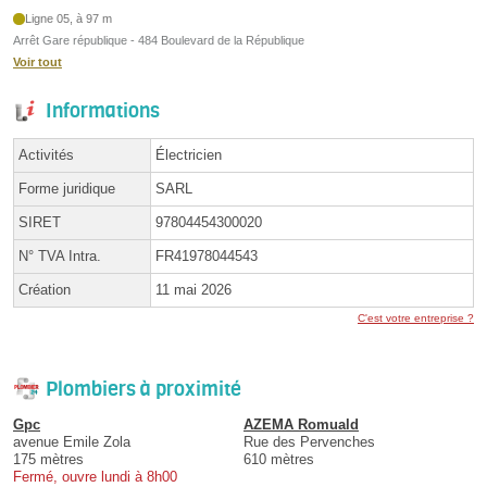
Ligne 05, à 97 m
Arrêt Gare république - 484 Boulevard de la République
Voir tout
Informations
Activités
Électricien
Forme juridique
SARL
SIRET
97804454300020
N° TVA Intra.
FR41978044543
Création
11 mai 2026
C'est votre entreprise ?
Plombiers à proximité
Gpc
AZEMA Romuald
avenue Emile Zola
Rue des Pervenches
175 mètres
610 mètres
Fermé, ouvre lundi à 8h00