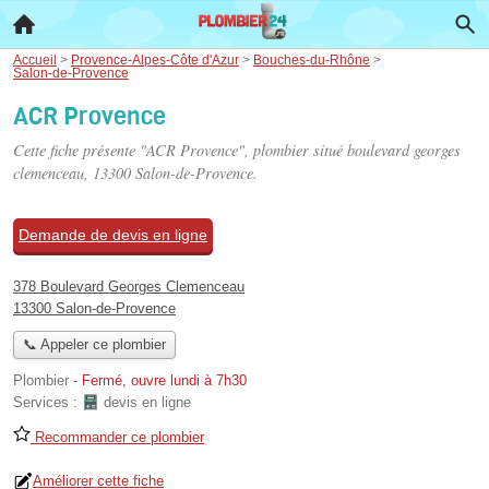
Accueil
>
Provence-Alpes-Côte d'Azur
>
Bouches-du-Rhône
>
Salon-de-Provence
ACR Provence
Cette fiche présente "ACR Provence", plombier situé
boulevard georges
clemenceau
, 13300 Salon-de-Provence.
Demande de devis en ligne
378 Boulevard Georges Clemenceau
13300 Salon-de-Provence
📞 Appeler ce plombier
Plombier
-
Fermé, ouvre lundi à 7h30
Services :
devis en ligne
Recommander ce plombier
Améliorer cette fiche