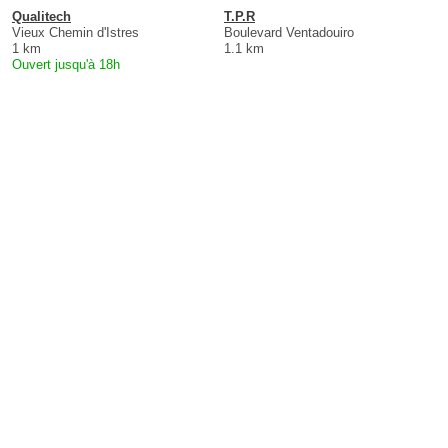
Qualitech
T.P.R
Vieux Chemin d'Istres
Boulevard Ventadouiro
1 km
1.1 km
Ouvert jusqu'à 18h