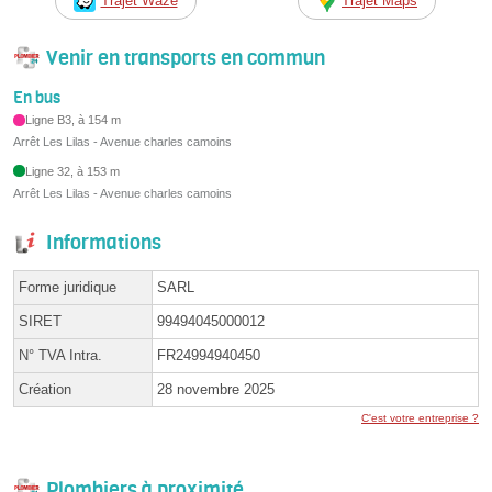
Trajet Waze
Trajet Maps
Venir en transports en commun
En bus
Ligne B3, à 154 m
Arrêt Les Lilas - Avenue charles camoins
Ligne 32, à 153 m
Arrêt Les Lilas - Avenue charles camoins
Informations
Forme juridique
SARL
SIRET
99494045000012
N° TVA Intra.
FR24994940450
Création
28 novembre 2025
C'est votre entreprise ?
Plombiers à proximité