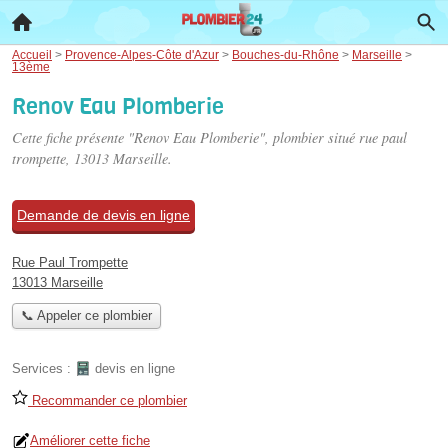
Accueil
>
Provence-Alpes-Côte d'Azur
>
Bouches-du-Rhône
>
Marseille
>
13ème
Renov Eau Plomberie
Cette fiche présente "Renov Eau Plomberie", plombier situé
rue paul
trompette
, 13013 Marseille.
Demande de devis en ligne
Rue Paul Trompette
13013 Marseille
📞 Appeler ce plombier
Services :
devis en ligne
Recommander ce plombier
Améliorer cette fiche