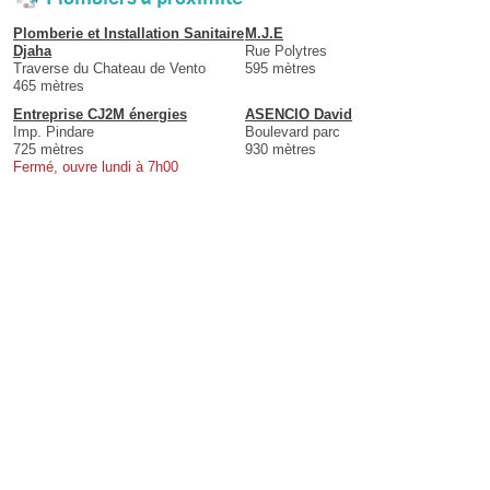
Plomberie et Installation Sanitaire
M.J.E
Djaha
Rue Polytres
Traverse du Chateau de Vento
595 mètres
465 mètres
Entreprise CJ2M énergies
ASENCIO David
Imp. Pindare
Boulevard parc
725 mètres
930 mètres
Fermé, ouvre lundi à 7h00