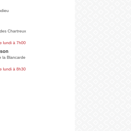
ndieu
des Chartreux
e lundi à 7h00
ison
e la Blancarde
e lundi à 8h30