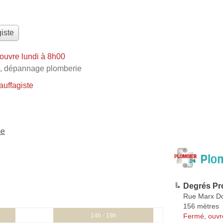
iste
ouvre lundi à 8h00
,
dépannage plomberie
uffagiste
me
Plom
Degrés Pr
Rue Marx D
156 mètres
Fermé, ouvr
14h - 19h