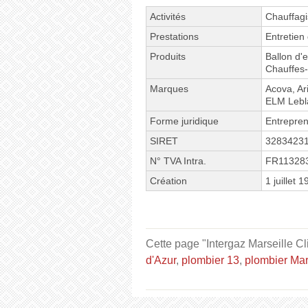
Activités
Chauffagi
Prestations
Entretien
Produits
Ballon d'
Chauffes
Marques
Acova, Ar
ELM Lebla
Forme juridique
Entrepren
SIRET
3283423
N° TVA Intra.
FR11328
Création
1 juillet 
Cette page "Intergaz Marseille Cl
d'Azur
,
plombier 13
,
plombier Mar