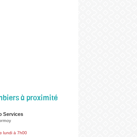
biers à proximité
o Services
ormoy
e lundi à 7h00