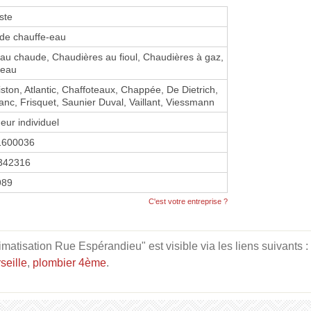
ste
 de chauffe-eau
eau chaude, Chaudières au fioul, Chaudières à gaz,
-eau
iston, Atlantic, Chaffoteaux, Chappée, De Dietrich,
nc, Frisquet, Saunier Duval, Vaillant, Viessmann
eur individuel
1600036
342316
1989
C'est votre entreprise ?
imatisation Rue Espérandieu" est visible via les liens suivants :
seille
,
plombier 4ème
.