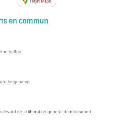
Trajet Maps
orts en commun
Rue buffon
vard longchamp
oulevard de la liberation general de monsabert