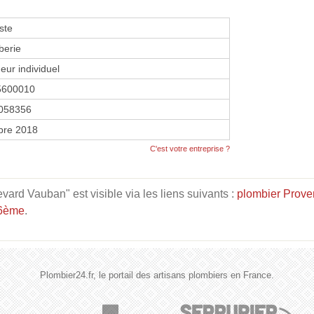
ste
berie
eur individuel
5600010
058356
bre 2018
C'est votre entreprise ?
ard Vauban" est visible via les liens suivants :
plombier Prove
 6ème
.
Plombier24.fr, le portail des artisans plombiers en France.