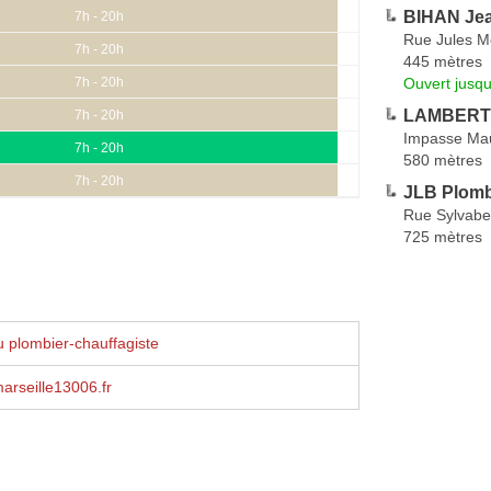
BIHAN Jea
7h - 20h
Rue Jules M
7h - 20h
445 mètres
Ouvert jusqu
7h - 20h
LAMBERTI
7h - 20h
Impasse Mau
7h - 20h
580 mètres
7h - 20h
JLB Plomb
Rue Sylvabe
725 mètres
 plombier-chauffagiste
arseille13006.fr