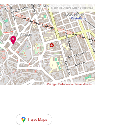
© contributeurs OpenStreetMap
Corriger l’adresse ou la localisation
Trajet Maps