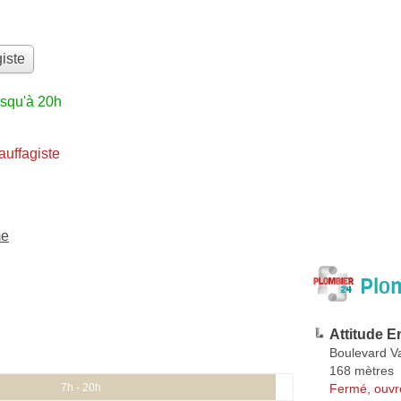
iste
usqu'à 20h
uffagiste
me
Plom
Attitude 
Boulevard V
168 mètres
Fermé, ouvr
7h - 20h