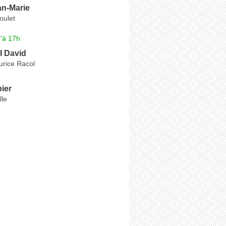
n-Marie
oulet
'à 17h
 David
rice Racol
ier
lle