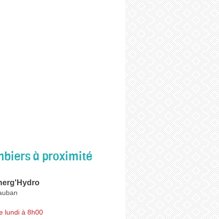
biers à proximité
Energ'Hydro
auban
e lundi à 8h00