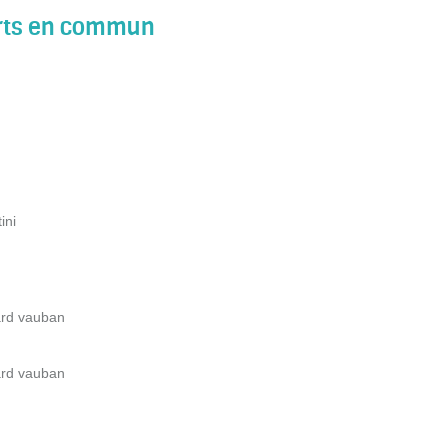
orts en commun
ini
ard vauban
ard vauban