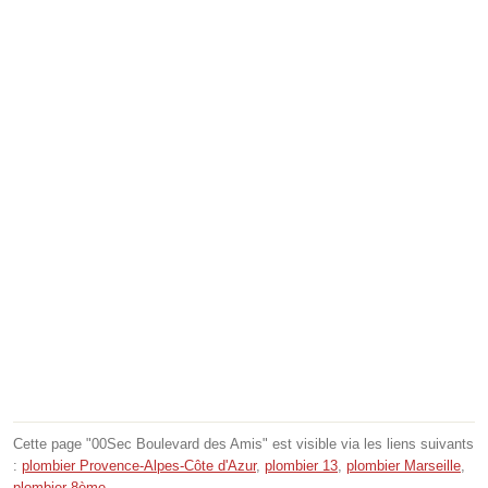
Cette page "00Sec Boulevard des Amis" est visible via les liens suivants
:
plombier Provence-Alpes-Côte d'Azur
,
plombier 13
,
plombier Marseille
,
plombier 8ème
.