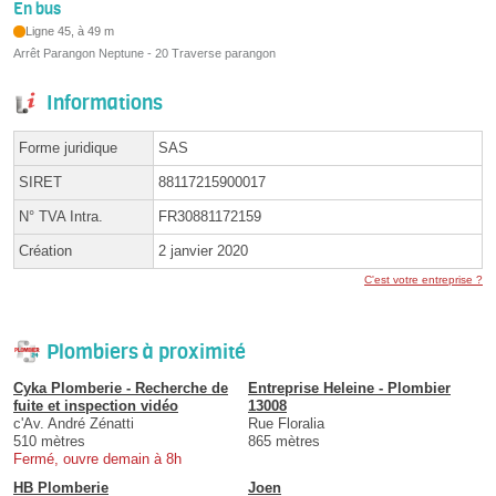
En bus
Ligne 45, à 49 m
Arrêt Parangon Neptune - 20 Traverse parangon
Informations
Forme juridique
SAS
SIRET
88117215900017
N° TVA Intra.
FR30881172159
Création
2 janvier 2020
C'est votre entreprise ?
Plombiers à proximité
Cyka Plomberie - Recherche de
Entreprise Heleine - Plombier
fuite et inspection vidéo
13008
c'Av. André Zénatti
Rue Floralia
510 mètres
865 mètres
Fermé, ouvre demain à 8h
HB Plomberie
Joen