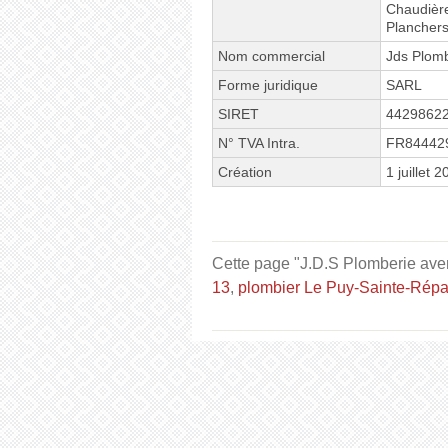
Chaudière
Planchers
Nom commercial
Jds Plom
Forme juridique
SARL
SIRET
4429862
N° TVA Intra.
FR84442
Création
1 juillet 
Cette page "J.D.S Plomberie avenu
13
,
plombier Le Puy-Sainte-Rép