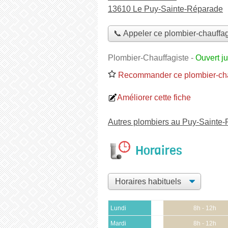
13610 Le Puy-Sainte-Réparade
📞 Appeler ce plombier-chauffag
Plombier-Chauffagiste
-
Ouvert j
Recommander ce plombier-cha
Améliorer cette fiche
Autres plombiers au Puy-Sainte
Horaires
Lundi
8h - 12h
Mardi
8h - 12h