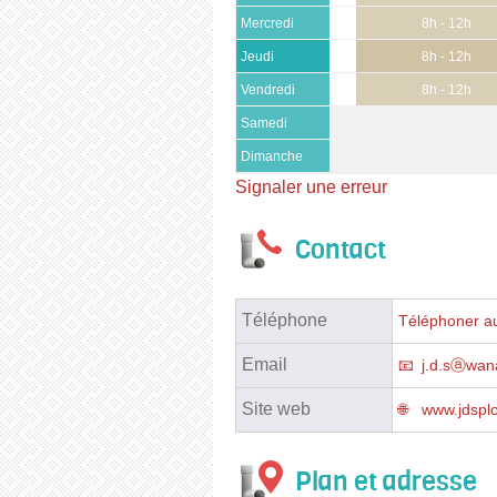
Mercredi
8h - 12h
Jeudi
8h - 12h
Vendredi
8h - 12h
Samedi
Dimanche
Signaler une erreur
Contact
Téléphone
Téléphoner au
Email
j.d.sⓐwan
Site web
www.jdspl
Plan et adresse