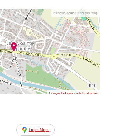
© contributeurs OpenStreetMap
Corriger l’adresse ou la localisation
Trajet Maps