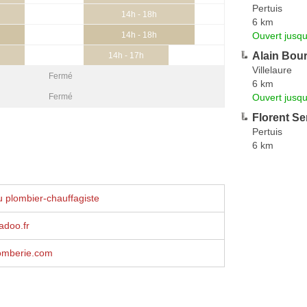
Pertuis
14h - 18h
6 km
Ouvert jusqu
14h - 18h
Alain Bou
14h - 17h
Villelaure
Fermé
6 km
Ouvert jusqu
Fermé
Florent Se
Pertuis
6 km
 plombier-chauffagiste
adoo.fr
omberie.com