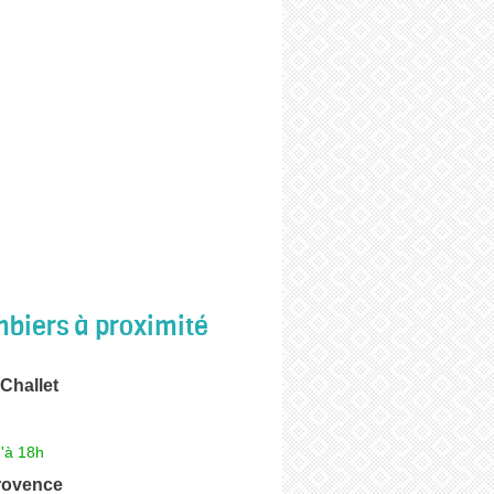
biers à proximité
Challet
'à 18h
rovence