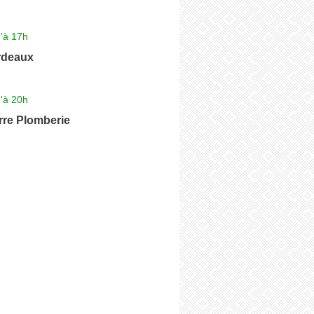
'à 17h
rdeaux
'à 20h
rre Plomberie