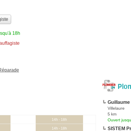
iste
usqu'à 18h
uffagiste
-Réparade
Plom
Guillaume 
Villelaure
5 km
Ouvert jusqu
14h - 18h
SISTEM P
14h - 18h