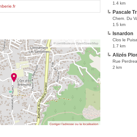
1.4 km
mberie.fr
Pascale T
Chem. Du Va
1.5 km
Isnardon
Clos le Puisa
© contributeurs OpenStreetMap
1.7 km
Alizés Plo
Rue Perdre
2 km
Corriger l’adresse ou la localisation