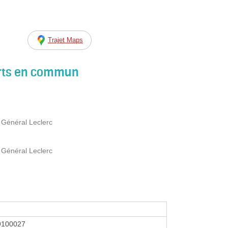
Trajet Maps
orts en commun
 Général Leclerc
 Général Leclerc
9100027