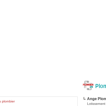
Plom
Ange Plom
u plombier
Lotissement