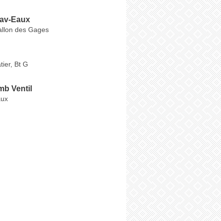
rav-Eaux
llon des Gages
tier, Bt G
mb Ventil
aux