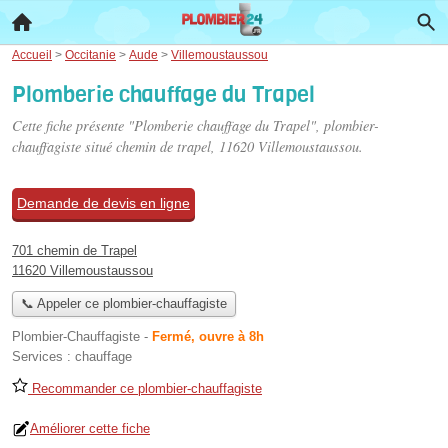
Accueil
>
Occitanie
>
Aude
>
Villemoustaussou
Plomberie chauffage du Trapel
Cette fiche présente "Plomberie chauffage du Trapel", plombier-
chauffagiste situé
chemin de trapel
, 11620 Villemoustaussou.
Demande de devis en ligne
701 chemin de Trapel
11620 Villemoustaussou
📞 Appeler ce plombier-chauffagiste
Plombier-Chauffagiste
-
Fermé, ouvre à 8h
Services :
chauffage
Recommander ce plombier-chauffagiste
Améliorer cette fiche