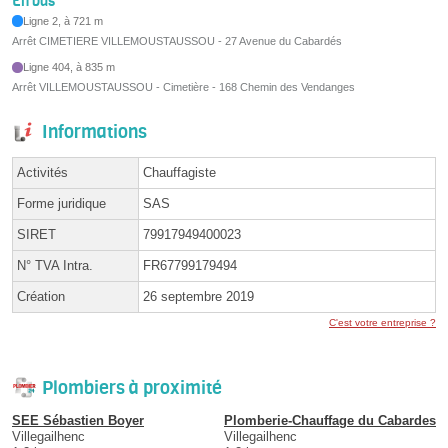
En bus
Ligne 2, à 721 m
Arrêt CIMETIERE VILLEMOUSTAUSSOU - 27 Avenue du Cabardés
Ligne 404, à 835 m
Arrêt VILLEMOUSTAUSSOU - Cimetière - 168 Chemin des Vendanges
Informations
Activités
Chauffagiste
Forme juridique
SAS
SIRET
79917949400023
N° TVA Intra.
FR67799179494
Création
26 septembre 2019
C'est votre entreprise ?
Plombiers à proximité
SEE Sébastien Boyer
Plomberie-Chauffage du Cabardes
Villegailhenc
Villegailhenc