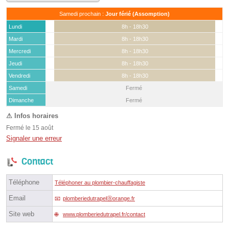
Samedi prochain :
Jour férié (Assomption)
Lundi
8h - 18h30
Mardi
8h - 18h30
Mercredi
8h - 18h30
Jeudi
8h - 18h30
Vendredi
8h - 18h30
Samedi
Fermé
(15 août)
Dimanche
Fermé
Fermé le 15 août
Signaler une erreur
Contact
Téléphone
Téléphoner au plombier-chauffagiste
Email
plomberiedutrapelⓐorange.fr
Site web
www.plomberiedutrapel.fr/contact