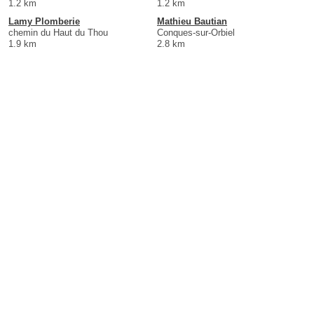
1.2 km
1.2 km
Lamy Plomberie
Mathieu Bautian
chemin du Haut du Thou
Conques-sur-Orbiel
1.9 km
2.8 km