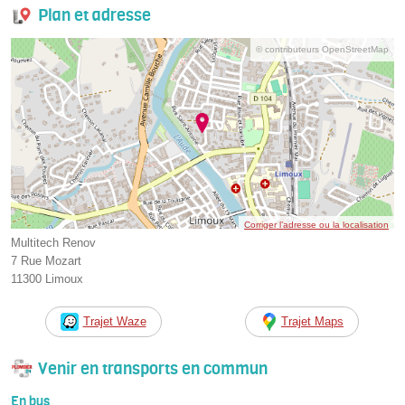
Plan et adresse
© contributeurs OpenStreetMap
Corriger l’adresse ou la localisation
Multitech Renov
7 Rue Mozart
11300 Limoux
Trajet Waze
Trajet Maps
Venir en transports en commun
En bus