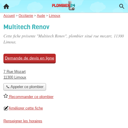
Accueil
>
Occitanie
>
Aude
>
Limoux
Multitech Renov
Cette fiche présente "Multitech Renov", plombier situé
rue mozart
, 11300
Limoux.
Demande de devis en ligne
7 Rue Mozart
11300 Limoux
📞 Appeler ce plombier
Recommander ce plombier
Améliorer cette fiche
Renseigner les horaires