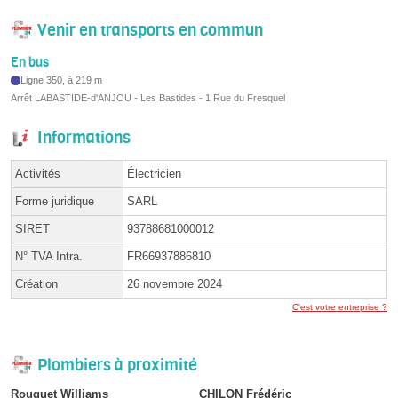
Venir en transports en commun
En bus
Ligne 350, à 219 m
Arrêt LABASTIDE-d'ANJOU - Les Bastides - 1 Rue du Fresquel
Informations
Activités
Électricien
Forme juridique
SARL
SIRET
93788681000012
N° TVA Intra.
FR66937886810
Création
26 novembre 2024
C'est votre entreprise ?
Plombiers à proximité
Rouquet Williams
CHILON Frédéric