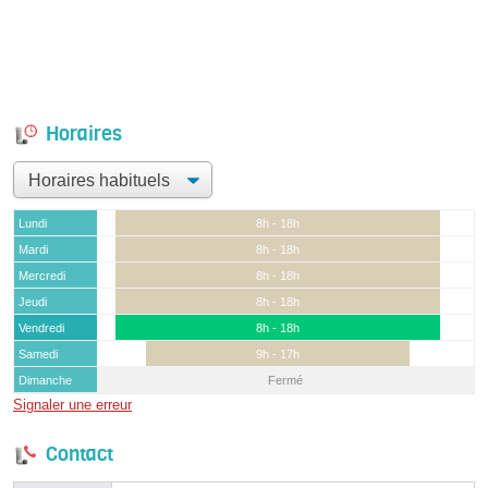
Horaires
Lundi
8h - 18h
Mardi
8h - 18h
Mercredi
8h - 18h
Jeudi
8h - 18h
Vendredi
8h - 18h
Samedi
9h - 17h
Dimanche
Fermé
Signaler une erreur
Contact