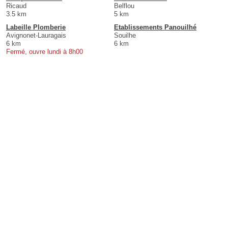
Ricaud
Belflou
3.5 km
5 km
Labeille Plomberie
Etablissements Panouilhé
Avignonet-Lauragais
Souilhe
6 km
6 km
Fermé, ouvre lundi à 8h00