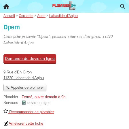
Accueil
>
Occitanie
>
Aude
>
Labastide-d'Anjou
Dpem
Cette fiche présente "Dpem", plombier situé
rue d'en giron
, 11320
Labastide-d'Anjou.
Demande de devis en ligne
9 Rue d'En Giron
11320 Labastide-d'Anjou
📞 Appeler ce plombier
Plombier
-
Fermé, ouvre demain à 9h
Services :
devis en ligne
Recommander ce plombier
Améliorer cette fiche