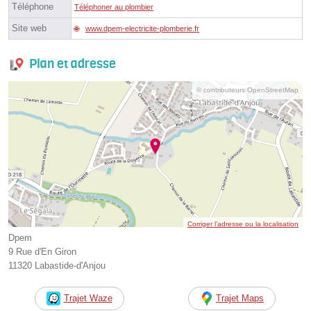
Téléphone
Téléphoner au plombier
Site web
www.dpem-electricite-plomberie.fr
Plan et adresse
© contributeurs OpenStreetMap
Corriger l’adresse ou la localisation
Dpem
9 Rue d'En Giron
11320 Labastide-d'Anjou
Trajet Waze
Trajet Maps