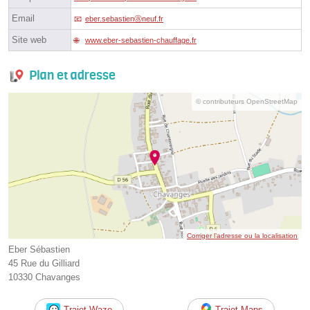
Email
eber.sebastienⓐneuf.fr
Site web
www.eber-sebastien-chauffage.fr
Plan et adresse
© contributeurs OpenStreetMap
Corriger l’adresse ou la localisation
Eber Sébastien
45 Rue du Gilliard
10330 Chavanges
Trajet Waze
Trajet Maps