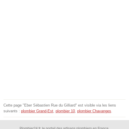
Cette page "Eber Sébastien Rue du Gilliard" est visible via les liens
suivants :
plombier Grand-Est
,
plombier 10
,
plombier Chavanges
.
Plombier24.fr, le portail des artisans plombiers en France.