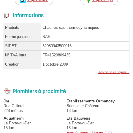
Informations
Produits
Chauffes-eau thermodynamiques
Forme juridique
SARL
SIRET
52080943500016
N° TVA Intra.
FR41520809435
Création
1 octobre 2009
C'est votre entreprise ?
Plombiers à proximité
Jm
Etablissements Ormancey
Rue Gilliard
Brienne-le-Château
228 mètres
13 km
Aquatherm
Ets Bauwens
La Porte-du-Der
La Porte-du-Der
15 km
16 km
Fermé, ouvre demain à 8h