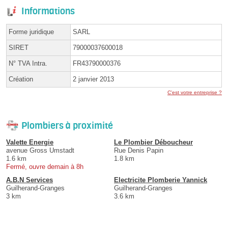
Informations
Forme juridique
SARL
SIRET
79000037600018
N° TVA Intra.
FR43790000376
Création
2 janvier 2013
C'est votre entreprise ?
Plombiers à proximité
Valette Energie
Le Plombier Déboucheur
avenue Gross Umstadt
Rue Denis Papin
1.6 km
1.8 km
Fermé, ouvre demain à 8h
A.B.N Services
Electricite Plomberie Yannick
Guilherand-Granges
Guilherand-Granges
3 km
3.6 km