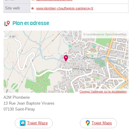
Site web
www.plombier-chauffagiste-saintperay.fr
Plan et adresse
© contributeurs OpenStreetMap
Corriger l’adresse ou la localisation
A2M Plomberie
13 Rue Jean Baptiste Vivares
07130 Saint-Péray
Trajet Waze
Trajet Maps