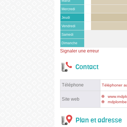
Mardi
Mercredi
Jeudi
Vendredi
Samedi
Dimanche
Signaler une erreur
Contact
Téléphone
Téléphoner au
www.mdplo
Site web
mdplomber
Plan et adresse