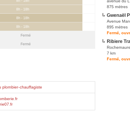
avenue du 
8h - 18h
875 mètres
8h - 18h
Gwenaël P
8h - 18h
Avenue Marc
895 mètres
8h - 18h
Fermé, ouvr
Fermé
Ribiere Tr
Fermé
Rochemaur
7 km
Fermé, ouvr
 plombier-chauffagiste
mberie.fr
ie07.fr