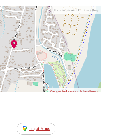
© contributeurs OpenStreetMap
Corriger l’adresse ou la localisation
Trajet Maps