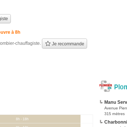
iste
uvre à 8h
ombier-chauffagiste.
Je recommande
Plom
Manu Serv
Avenue Pier
315 mètres
8h - 18h
Charbonni