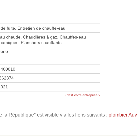
 de fuite, Entretien de chauffe-eau
eau chaude, Chaudières à gaz, Chauffes-eau
namiques, Planchers chauffants
erie
7400010
862374
2021
C'est votre entreprise ?
a République" est visible via les liens suivants :
plombier Au