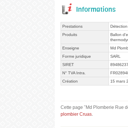
Informations
Prestations
Détection
Produits
Ballon d'
thermody
Enseigne
Md Plomb
Forme juridique
SARL
SIRET
8948623
N° TVA Intra.
FR02894
Création
15 mars 
Cette page "Md Plomberie Rue de l
plombier Cruas
.