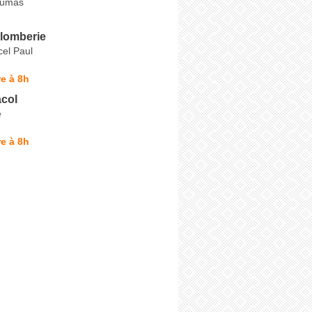
Lumas
lomberie
el Paul
e à 8h
acol
e
e à 8h