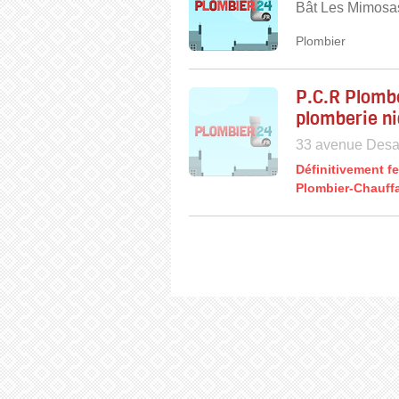
Bât Les Mimosas
Plombier
P.C.R Plombe
plomberie ni
33 avenue Desa
Définitivement f
Plombier-Chauff