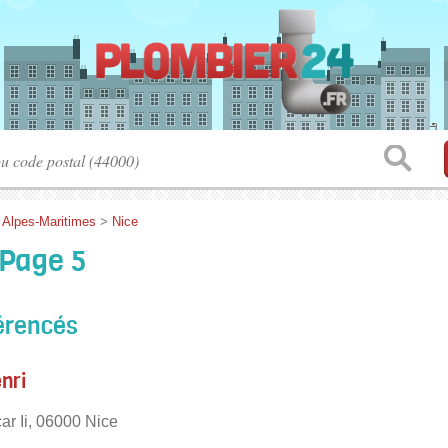
>
Alpes-Maritimes
>
Nice
 Page 5
érencés
nri
ar Ii, 06000 Nice