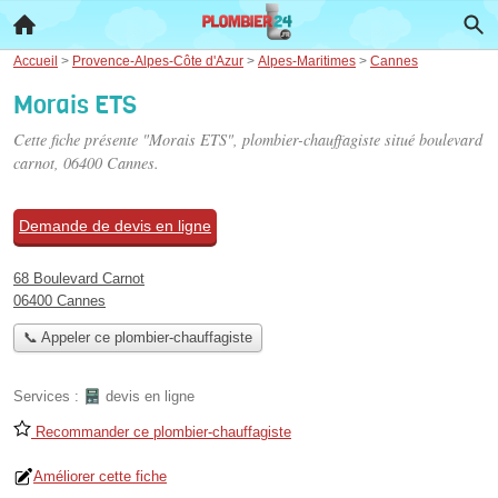
Accueil
>
Provence-Alpes-Côte d'Azur
>
Alpes-Maritimes
>
Cannes
Morais ETS
Cette fiche présente "Morais ETS", plombier-chauffagiste situé
boulevard
carnot
, 06400 Cannes.
Demande de devis en ligne
68 Boulevard Carnot
06400 Cannes
📞 Appeler ce plombier-chauffagiste
Services :
devis en ligne
Recommander ce plombier-chauffagiste
Améliorer cette fiche