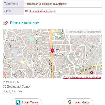
Téléphone
Téléphoner au plombier-chauffagiste
Email
ets.moraisⓐgmail.com
Plan et adresse
© contributeurs OpenStreetMap
Corriger l’adresse ou la localisation
Morais ETS
68 Boulevard Carnot
06400 Cannes
Trajet Waze
Trajet Maps